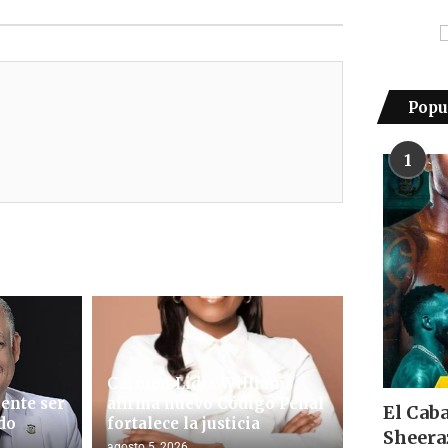
Popu
1
Carmen Lidia Williams
ente ser
afirma nuevo Código Penal
El Cab
do
fortalece la justicia
Sheera
agosto 5, 2026