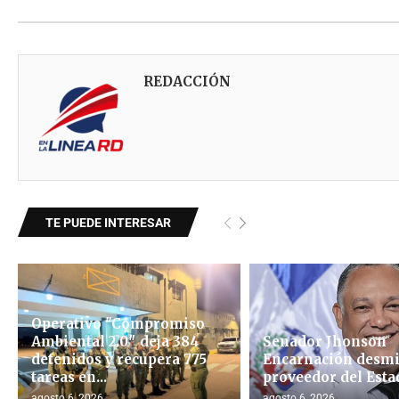
REDACCIÓN
TE PUEDE INTERESAR
Operativo "Compromiso
Ambiental 2.0″ deja 384
Senador Jhonson
detenidos y recupera 775
Encarnación desmi
tareas en...
proveedor del Esta
agosto 6, 2026
agosto 6, 2026