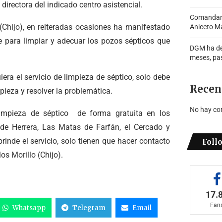
 directora del indicado centro asistencial.
Comandante
 (Chijo), en reiteradas ocasiones ha manifestado
Aniceto Ma
e para limpiar y adecuar los pozos sépticos que
DGM ha de
meses, pa
era el servicio de limpieza de séptico, solo debe
Recen
ieza y resolver la problemática.
No hay co
limpieza de séptico de forma gratuita en los
e Herrera, Las Matas de Farfán, el Cercado y
rinde el servicio, solo tienen que hacer contacto
Foll
s Morillo (Chijo).
17.
Fan
Whatsapp
Telegram
Email