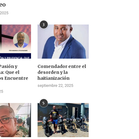
eo
 2025
3
Pasión y
Comendador entre el
a: Que el
desorden y la
os Encuentre
haitianización
septiembre 22, 2025
25
5