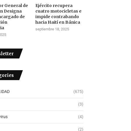
tor General de
Ejército recupera
ón Designa
cuatro motocicletas e
ncargado de
impide contrabando
ción
hacia Haití en Bánica
ia
septiembre 18, 2025
2025
letter
gories
IDAD
(675)
(3)
irus
(4)
(2)