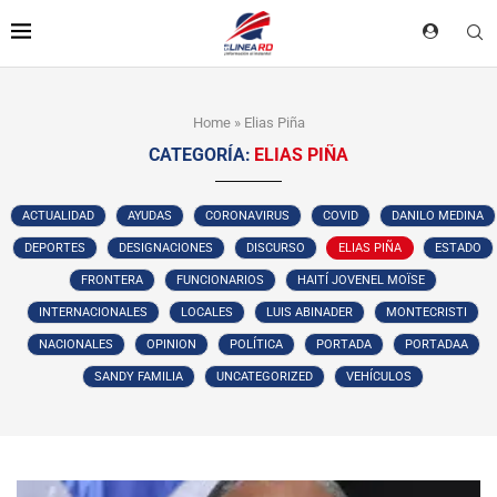
Home
»
Elias Piña
CATEGORÍA:
ELIAS PIÑA
ACTUALIDAD
AYUDAS
CORONAVIRUS
COVID
DANILO MEDINA
DEPORTES
DESIGNACIONES
DISCURSO
ELIAS PIÑA
ESTADO
FRONTERA
FUNCIONARIOS
HAITÍ JOVENEL MOÏSE
INTERNACIONALES
LOCALES
LUIS ABINADER
MONTECRISTI
NACIONALES
OPINION
POLÍTICA
PORTADA
PORTADAA
SANDY FAMILIA
UNCATEGORIZED
VEHÍCULOS