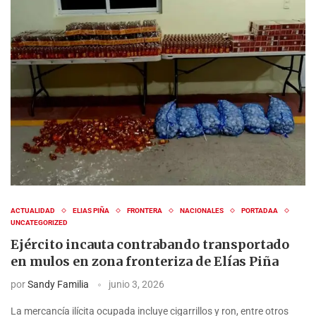
ACTUALIDAD
ELIAS PIÑA
FRONTERA
NACIONALES
PORTADAA
UNCATEGORIZED
Ejército incauta contrabando transportado
en mulos en zona fronteriza de Elías Piña
por
Sandy Familia
junio 3, 2026
La mercancía ilícita ocupada incluye cigarrillos y ron, entre otros