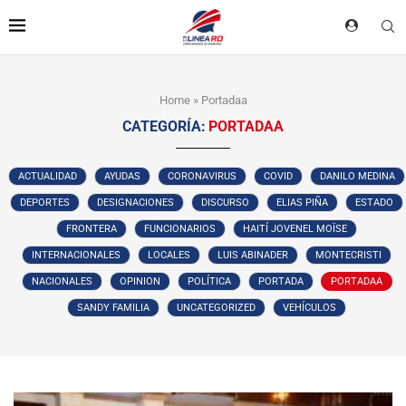
Home
»
Portadaa
CATEGORÍA:
PORTADAA
ACTUALIDAD
AYUDAS
CORONAVIRUS
COVID
DANILO MEDINA
DEPORTES
DESIGNACIONES
DISCURSO
ELIAS PIÑA
ESTADO
FRONTERA
FUNCIONARIOS
HAITÍ JOVENEL MOÏSE
INTERNACIONALES
LOCALES
LUIS ABINADER
MONTECRISTI
NACIONALES
OPINION
POLÍTICA
PORTADA
PORTADAA
SANDY FAMILIA
UNCATEGORIZED
VEHÍCULOS