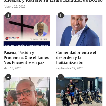
Sheeraz y Retiene su Título Mundial de Boxeo
febrero 22, 2025
2
3
Pascua, Pasión y
Comendador entre el
Prudencia: Que el Lunes
desorden y la
Nos Encuentre en paz
haitianización
abril 18, 2025
septiembre 22, 2025
4
5