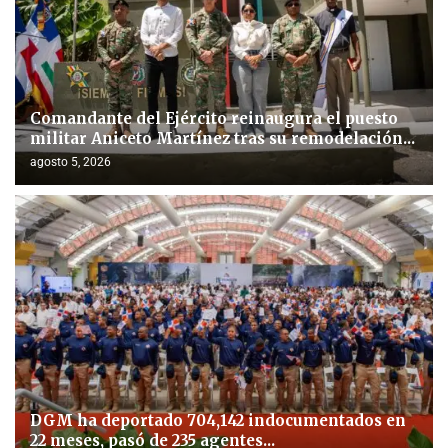
Comandante del Ejército reinaugura el puesto
militar Aniceto Martínez tras su remodelación...
agosto 5, 2026
DGM ha deportado 704,142 indocumentados en
22 meses, pasó de 235 agentes...