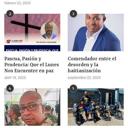
febrero 22, 2025
2
3
Pascua, Pasión y
Comendador entre el
Prudencia: Que el Lunes
desorden y la
Nos Encuentre en paz
haitianización
abril 18, 2025
septiembre 22, 2025
4
5