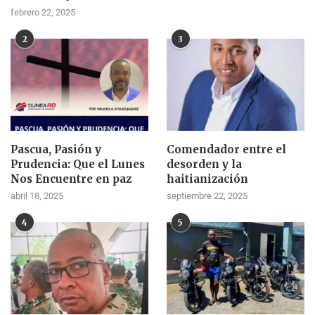
febrero 22, 2025
2
3
Pascua, Pasión y
Comendador entre el
Prudencia: Que el Lunes
desorden y la
Nos Encuentre en paz
haitianización
abril 18, 2025
septiembre 22, 2025
4
5