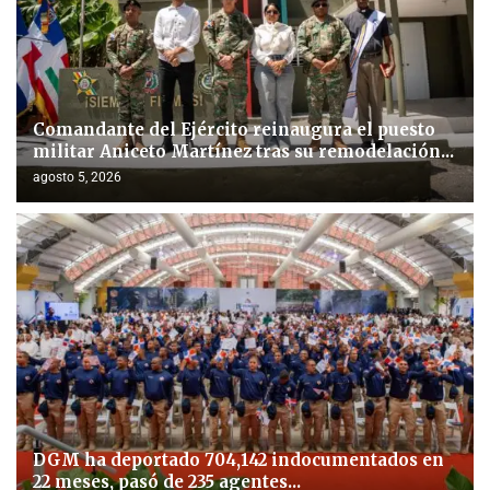
Comandante del Ejército reinaugura el puesto
militar Aniceto Martínez tras su remodelación...
agosto 5, 2026
DGM ha deportado 704,142 indocumentados en
22 meses, pasó de 235 agentes...