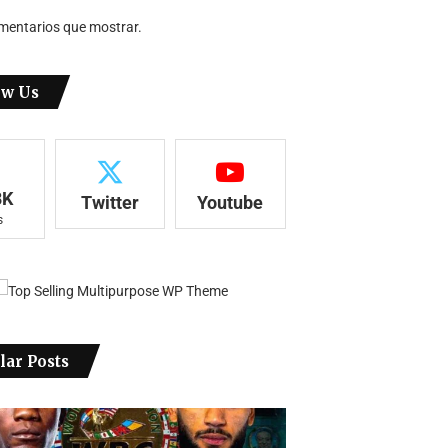
mentarios que mostrar.
ow Us
8K
Twitter
Youtube
s
lar Posts