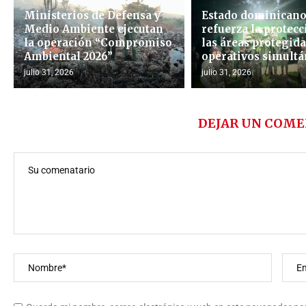
Ministerios de Defensa y
Estado dominican
Medio Ambiente ejecutan
refuerza la protecc
la operación “Compromiso
las áreas protegid
Ambiental 2026”
operativos simultán
julio 31, 2026
julio 31, 2026
DEJAR UN COME