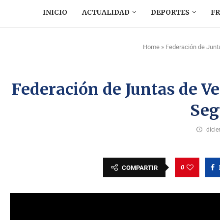
INICIO
ACTUALIDAD
DEPORTES
F
Home
»
Federación de Junta
Federación de Juntas de V
Seg
dici
0
COMPARTIR