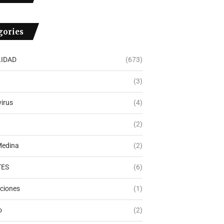
gories
IDAD
(673)
(3)
irus
(4)
(2)
Medina
(2)
TES
(6)
ciones
(1)
o
(2)