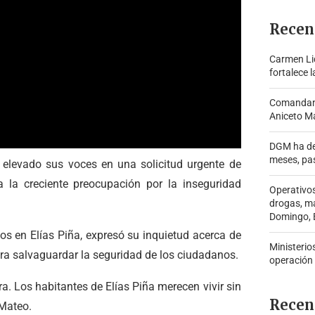
Recen
Carmen Lid
fortalece l
Comandante
Aniceto Ma
DGM ha de
meses, pa
n elevado sus voces en una solicitud urgente de
 a la creciente preocupación por la inseguridad
Operativo
drogas, m
Domingo, B
os en Elías Piña, expresó su inquietud acerca de
Ministerio
ra salvaguardar la seguridad de los ciudadanos.
operación
ra. Los habitantes de Elías Piña merecen vivir sin
Recen
 Mateo.