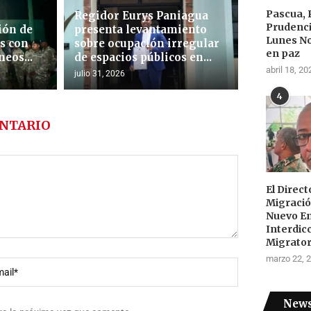
Pascua, 
o
Regidor Eurys Paniagua
Prudenci
ión de
presenta levantamiento
Lunes N
as con
sobre ocupación irregular
en paz
eos...
de espacios públicos en...
abril 18, 20
julio 31, 2026
4
NTARIO
El Direc
Migraci
Nuevo E
Interdic
Migrator
marzo 22, 
News