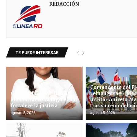
REDACCIÓN
TE PUEDE INTERESAR
Comandante del Ej
Carmen Lidia Williams
reinaugura el pues
afirma nuevo Código Penal
militar Aniceto Ma
fortalece la justicia
tras su remodelació
agosto 5, 2026
agosto 5, 2026