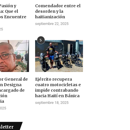
Pasión y
Comendador entre el
a: Que el
desorden y la
os Encuentre
haitianización
septiembre 22, 2025
25
5
tor General de
Ejército recupera
ón Designa
cuatro motocicletas e
ncargado de
impide contrabando
ción
hacia Haití en Bánica
ia
septiembre 18, 2025
2025
letter