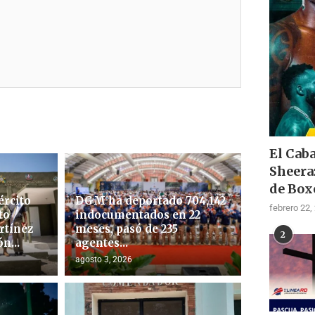
El Cab
Sheera
de Box
ército
DGM ha deportado 704,142
febrero 22,
to
indocumentados en 22
rtínez
meses, pasó de 235
2
n...
agentes...
agosto 3, 2026