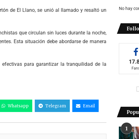
No hay co
rtón de El Llano, se unió al llamado y resaltó un
Foll
histas que circulan sin luces durante la noche,
entes. Esta situación debe abordarse de manera
17.
ectivas para garantizar la tranquilidad de la
Fan
Whatsapp
Telegram
Email
Popu
1