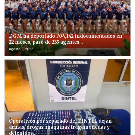
DGM ha deportado 704,142 indocumentados en
22 meses, pasó de 235 agentes...
agosto 3, 2026
Operativos por separado del DINTEL dejan
armas, drogas, máquinas tragamonedas y
detenidos...