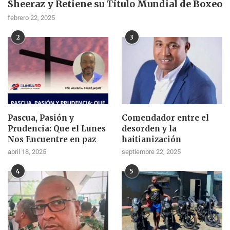
Sheeraz y Retiene su Título Mundial de Boxeo
febrero 22, 2025
2
3
Pascua, Pasión y
Comendador entre el
Prudencia: Que el Lunes
desorden y la
Nos Encuentre en paz
haitianización
abril 18, 2025
septiembre 22, 2025
4
5