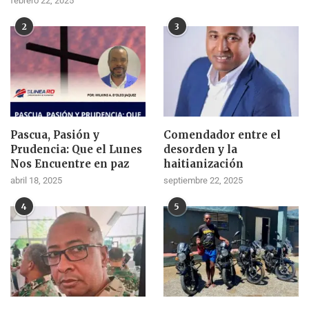
febrero 22, 2025
2
3
Pascua, Pasión y
Comendador entre el
Prudencia: Que el Lunes
desorden y la
Nos Encuentre en paz
haitianización
abril 18, 2025
septiembre 22, 2025
4
5