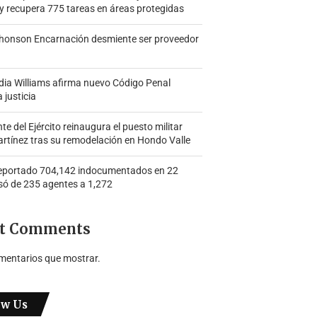
y recupera 775 tareas en áreas protegidas
honson Encarnación desmiente ser proveedor
ia Williams afirma nuevo Código Penal
a justicia
 del Ejército reinaugura el puesto militar
rtínez tras su remodelación en Hondo Valle
portado 704,142 indocumentados en 22
só de 235 agentes a 1,272
t Comments
mentarios que mostrar.
ow Us