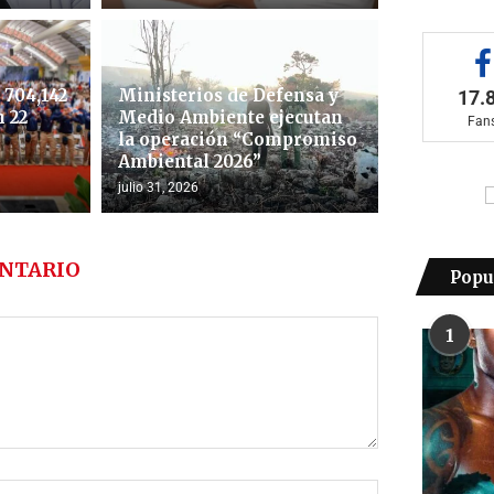
704,142
Ministerios de Defensa y
17.
 22
Medio Ambiente ejecutan
Fan
la operación “Compromiso
Ambiental 2026”
julio 31, 2026
NTARIO
Popu
1