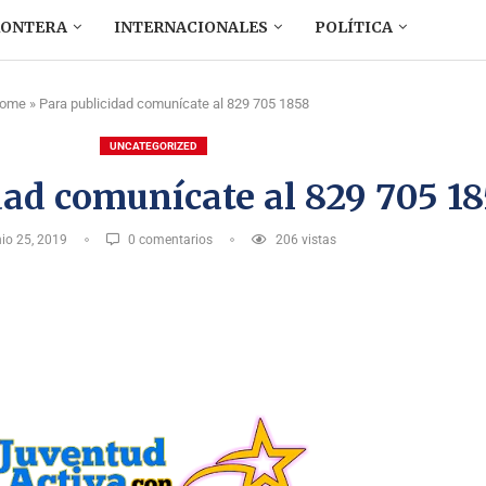
RONTERA
INTERNACIONALES
POLÍTICA
ome
»
Para publicidad comunícate al 829 705 1858
UNCATEGORIZED
dad comunícate al 829 705 1
nio 25, 2019
0 comentarios
206
vistas