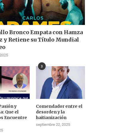
allo Bronco Empata con Hamza
z y Retiene su Título Mundial
eo
 2025
3
Pasión y
Comendador entre el
a: Que el
desorden y la
os Encuentre
haitianización
septiembre 22, 2025
25