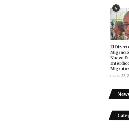
4
El Direc
Migraci
Nuevo E
Interdic
Migrator
marzo 22, 
News
Cate