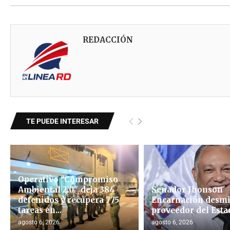
REDACCIÓN
TE PUEDE INTERESAR
Operativo "Compromiso
Ambiental 2.0″ deja 384
Senador Jhonson
detenidos y recupera 775
Encarnación desmi
tareas en...
proveedor del Esta
agosto 6, 2026
agosto 6, 2026