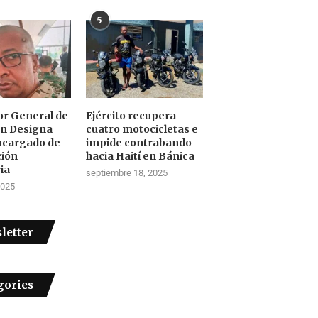
5
tor General de
Ejército recupera
ón Designa
cuatro motocicletas e
ncargado de
impide contrabando
ción
hacia Haití en Bánica
ia
septiembre 18, 2025
2025
letter
gories