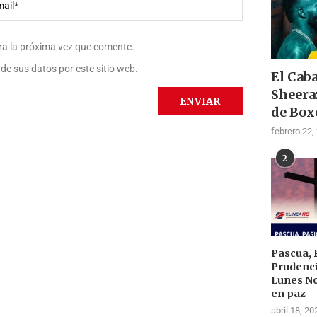
ra la próxima vez que comente.
de sus datos por este sitio web.
El Cab
Sheera
de Box
febrero 22,
2
Pascua, 
Prudenci
Lunes N
en paz
abril 18, 20