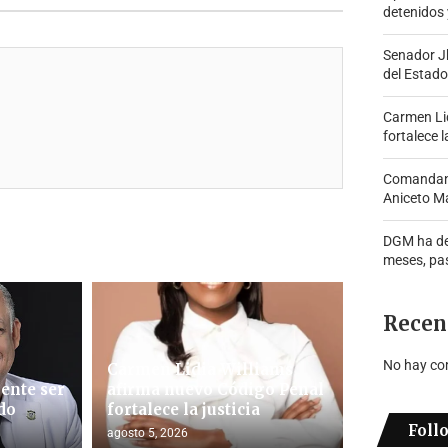
detenidos 
Senador J
del Estado
Carmen Lid
fortalece l
Comandante
Aniceto Ma
DGM ha de
meses, pa
Recen
No hay co
Carmen Lidia Williams
ente ser
afirma nuevo Código Penal
do
fortalece la justicia
Foll
agosto 5, 2026