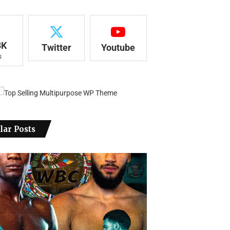
8K
Twitter
Youtube
s
lar Posts