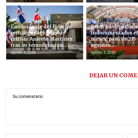
Comandante del Ejército
DGM ha deportado 
reinaugura el puesto
indocumentados en
militar Aniceto Martínez
meses, pasó de 235
tras su remodelación...
agentes...
agosto 5, 2026
agosto 3, 2026
DEJAR UN COME