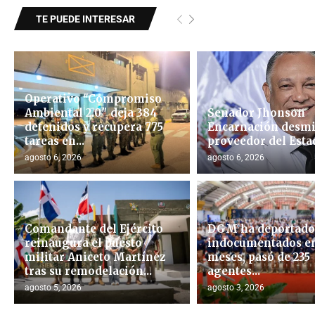
TE PUEDE INTERESAR
Operativo "Compromiso
Ambiental 2.0″ deja 384
Senador Jhonson
detenidos y recupera 775
Encarnación desmi
tareas en...
proveedor del Esta
agosto 6, 2026
agosto 6, 2026
Comandante del Ejército
DGM ha deportado 
reinaugura el puesto
indocumentados en
militar Aniceto Martínez
meses, pasó de 235
tras su remodelación...
agentes...
agosto 5, 2026
agosto 3, 2026