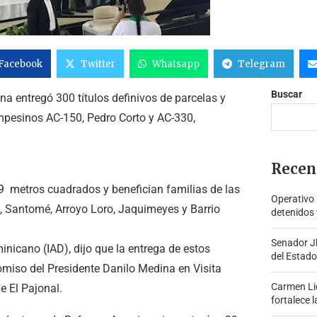
Facebook
Twitter
Whatsapp
Telegram
Buscar
na entregó 300 títulos definivos de parcelas y
mpesinos AC-150, Pedro Corto y AC-330,
Recen
9 metros cuadrados y benefician familias de las
Operativo
 Santomé, Arroyo Loro, Jaquimeyes y Barrio
detenidos 
Senador J
minicano (IAD), dijo que la entrega de estos
del Estado
omiso del Presidente Danilo Medina en Visita
Carmen Lid
e El Pajonal.
fortalece l