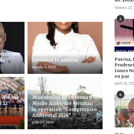
febrero 22,
2
Carmen Lidia Williams
ente ser
afirma nuevo Código Penal
Pascua, 
do
fortalece la justicia
Prudenci
agosto 5, 2026
Lunes N
en paz
abril 18, 20
4
704,142
Ministerios de Defensa y
 22
Medio Ambiente ejecutan
la operación “Compromiso
Ambiental 2026”
julio 31, 2026