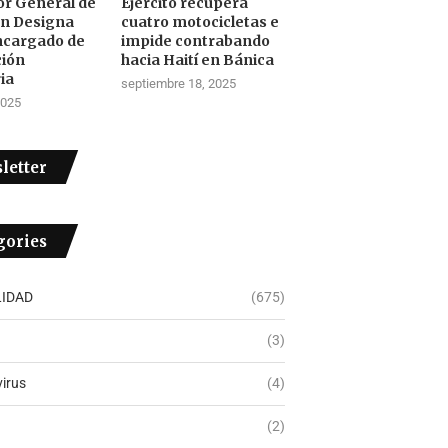
tor General de
Ejército recupera
ón Designa
cuatro motocicletas e
ncargado de
impide contrabando
ción
hacia Haití en Bánica
ia
septiembre 18, 2025
2025
letter
gories
IDAD
(675)
(3)
irus
(4)
(2)