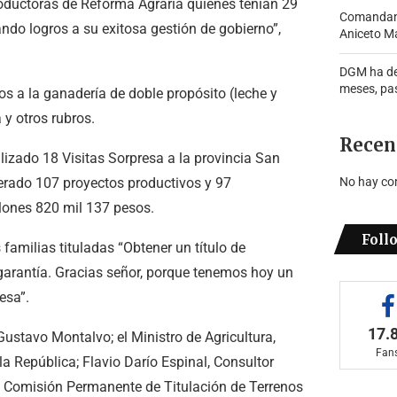
roductoras de Reforma Agraria quienes tenían 29
Comandante
ndo logros a su exitosa gestión de gobierno”,
Aniceto Ma
DGM ha de
meses, pa
dos a la ganadería de doble propósito (leche y
 y otros rubros.
Recen
alizado 18 Visitas Sorpresa a la provincia San
ado 107 proyectos productivos y 97
No hay co
lones 820 mil 137 pesos.
Foll
familias tituladas “Obtener un título de
garantía. Gracias señor, porque tenemos hoy un
esa”.
17.
 Gustavo Montalvo; el Ministro de Agricultura,
Fan
a República; Flavio Darío Espinal, Consultor
la Comisión Permanente de Titulación de Terrenos