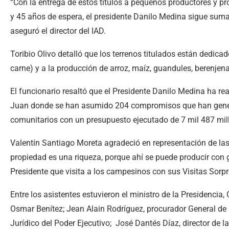
“Con la entrega de estos títulos a pequeños productores y p
y 45 años de espera, el presidente Danilo Medina sigue suma
aseguró el director del IAD.
Toribio Olivo detalló que los terrenos titulados están dedica
carne) y a la producción de arroz, maíz, guandules, berenjena
El funcionario resaltó que el Presidente Danilo Medina ha re
Juan donde se han asumido 204 compromisos que han gener
comunitarios con un presupuesto ejecutado de 7 mil 487 mil
Valentín Santiago Moreta agradeció en representación de las 
propiedad es una riqueza, porque ahí se puede producir con 
Presidente que visita a los campesinos con sus Visitas Sorpr
Entre los asistentes estuvieron el ministro de la Presidencia,
Osmar Benítez; Jean Alain Rodríguez, procurador General de l
Jurídico del Poder Ejecutivo; José Dantés Díaz, director de 