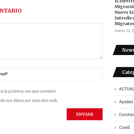
El Direc
Migraci
NTARIO
Nuevo E
Interdic
Migrator
marzo 22, 
News
Cate
ACTUAL
ra la próxima vez que comente.
de sus datos por este sitio web.
Ayudas
Coronav
Covid