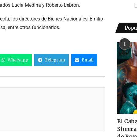
utados Lucia Medina y Roberto Lebrón.
ola; los directores de Bienes Nacionales, Emilio
a, entre otros funcionarios.
Popu
1
Whatsapp
Telegram
Email
El Cab
Sheera
de Box