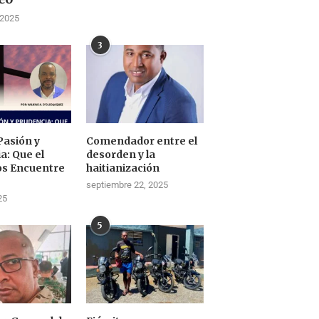
 2025
3
Pasión y
Comendador entre el
a: Que el
desorden y la
os Encuentre
haitianización
septiembre 22, 2025
25
5