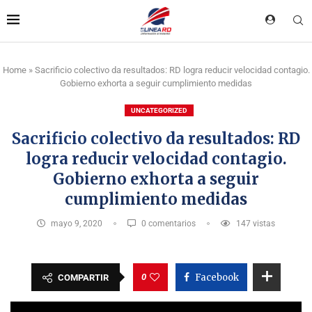
Home
»
Sacrificio colectivo da resultados: RD logra reducir velocidad contagio.
Gobierno exhorta a seguir cumplimiento medidas
UNCATEGORIZED
Sacrificio colectivo da resultados: RD
logra reducir velocidad contagio.
Gobierno exhorta a seguir
cumplimiento medidas
mayo 9, 2020
0 comentarios
147
vistas
0
Facebook
COMPARTIR