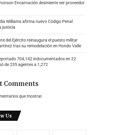
honson Encarnación desmiente ser proveedor
ia Williams afirma nuevo Código Penal
a justicia
 del Ejército reinaugura el puesto militar
rtínez tras su remodelación en Hondo Valle
portado 704,142 indocumentados en 22
só de 235 agentes a 1,272
t Comments
mentarios que mostrar.
ow Us