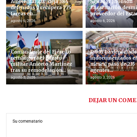
Ambiental 2.0″ deja 384
Senador Jhonson
detenidos y recupera 775
Encarnación desmi
tareas en...
proveedor del Esta
agosto 6, 2026
agosto 6, 2026
Comandante del Ejército
DGM ha deportado 
reinaugura el puesto
indocumentados en
militar Aniceto Martínez
meses, pasó de 235
tras su remodelación...
agentes...
agosto 5, 2026
agosto 3, 2026
DEJAR UN COME