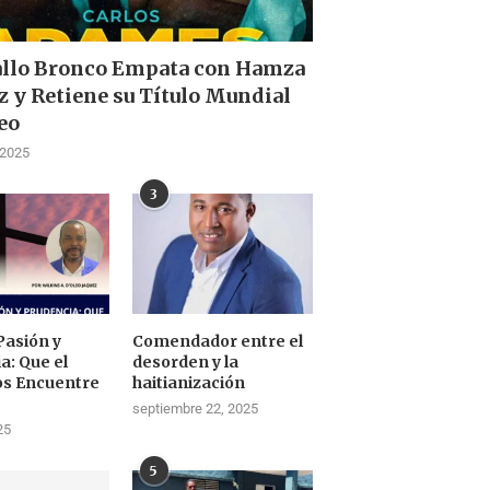
allo Bronco Empata con Hamza
z y Retiene su Título Mundial
eo
 2025
3
Pasión y
Comendador entre el
a: Que el
desorden y la
os Encuentre
haitianización
septiembre 22, 2025
25
5