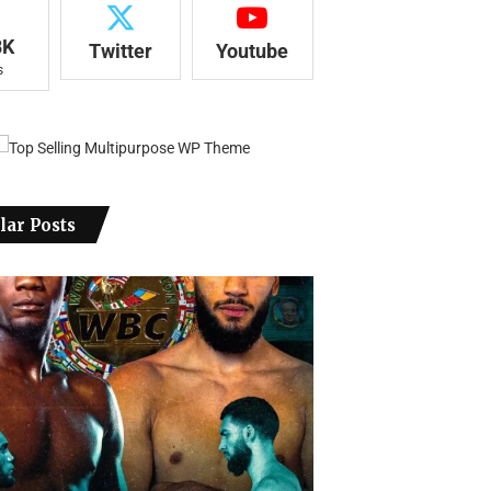
8K
Twitter
Youtube
s
lar Posts