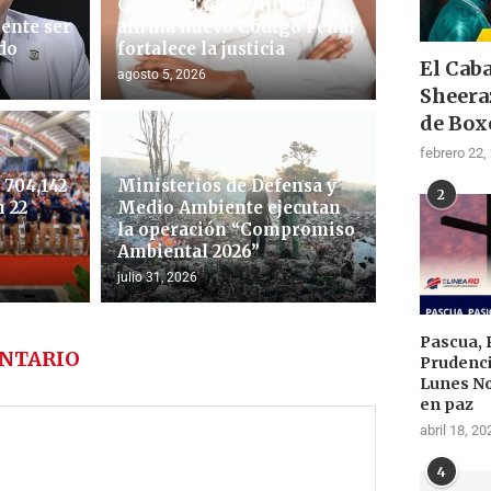
Carmen Lidia Williams
ente ser
afirma nuevo Código Penal
do
fortalece la justicia
El Cab
agosto 5, 2026
Sheera
de Box
febrero 22,
704,142
Ministerios de Defensa y
2
 22
Medio Ambiente ejecutan
la operación “Compromiso
Ambiental 2026”
julio 31, 2026
Pascua, 
NTARIO
Prudenci
Lunes N
en paz
abril 18, 20
4