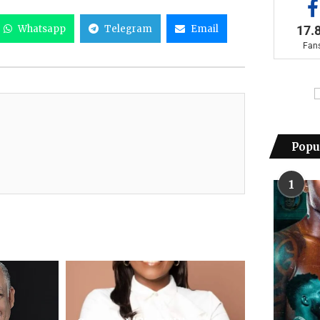
Whatsapp
Telegram
Email
17.
Fan
Popu
1