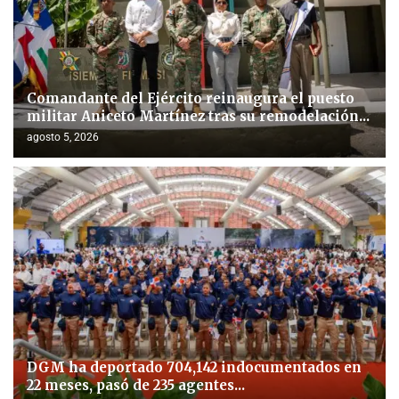
Comandante del Ejército reinaugura el puesto
militar Aniceto Martínez tras su remodelación...
agosto 5, 2026
DGM ha deportado 704,142 indocumentados en
22 meses, pasó de 235 agentes...