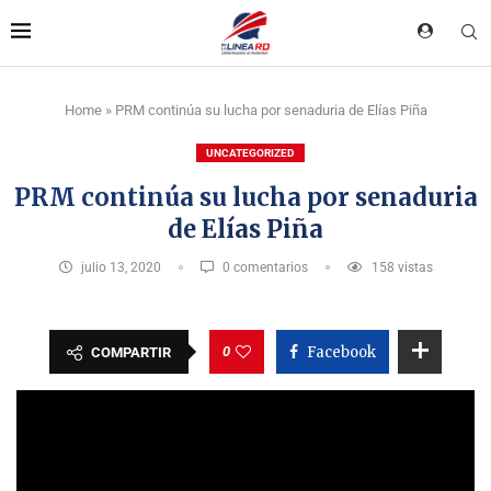
Home
»
PRM continúa su lucha por senaduria de Elías Piña
UNCATEGORIZED
PRM continúa su lucha por senaduria
de Elías Piña
julio 13, 2020
0 comentarios
158
vistas
0
Facebook
COMPARTIR