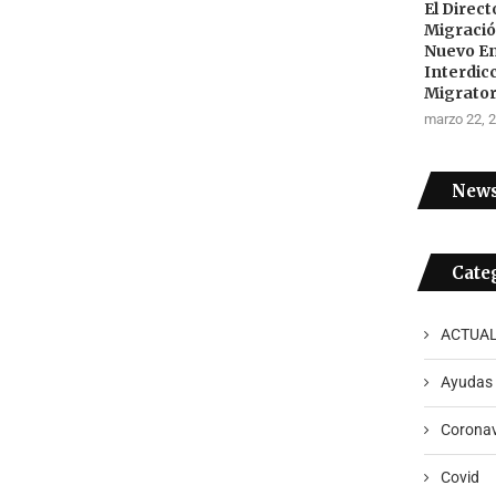
El Direc
Migraci
Nuevo E
Interdic
Migrator
marzo 22, 
News
Cate
ACTUAL
Ayudas
Coronav
Covid