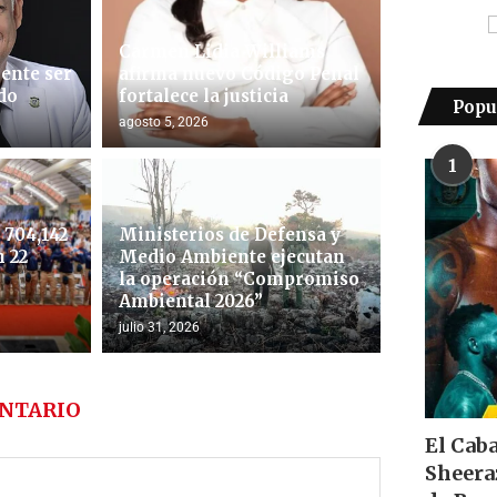
Carmen Lidia Williams
ente ser
afirma nuevo Código Penal
do
fortalece la justicia
Popu
agosto 5, 2026
1
704,142
Ministerios de Defensa y
 22
Medio Ambiente ejecutan
la operación “Compromiso
Ambiental 2026”
julio 31, 2026
NTARIO
El Cab
Sheera