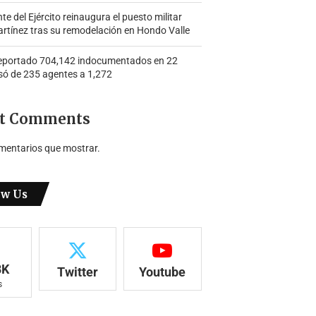
 del Ejército reinaugura el puesto militar
rtínez tras su remodelación en Hondo Valle
portado 704,142 indocumentados en 22
só de 235 agentes a 1,272
t Comments
mentarios que mostrar.
ow Us
8K
Twitter
Youtube
s