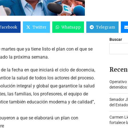
Facebook
Twitter
Whatsapp
Telegram
Buscar
martes que ya tiene listo el plan con el que se
ntado la próxima semana.
Recen
de la fecha en que iniciará el ciclo de docencia,
tice la salud de todos los actores del proceso.
Operativo
lución integral y global que garantice la salud
detenidos 
, las familias, los profesores, el equipo de
Senador J
antice también educación moderna y de calidad”,
del Estado
Carmen Lid
ibuyeron a que se elaborará un plan con
fortalece l
bre