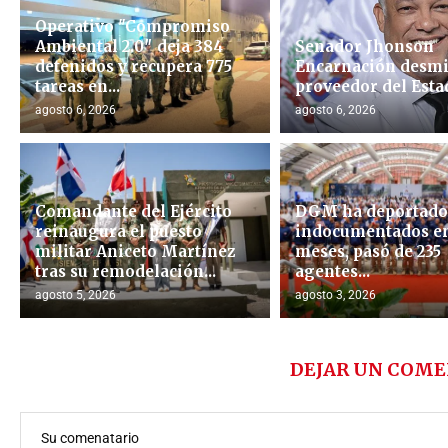
Operativo "Compromiso
Ambiental 2.0″ deja 384
Senador Jhonson
detenidos y recupera 775
Encarnación desmi
tareas en...
proveedor del Esta
agosto 6, 2026
agosto 6, 2026
Comandante del Ejército
DGM ha deportado 
reinaugura el puesto
indocumentados en
militar Aniceto Martínez
meses, pasó de 235
tras su remodelación...
agentes...
agosto 5, 2026
agosto 3, 2026
DEJAR UN COME