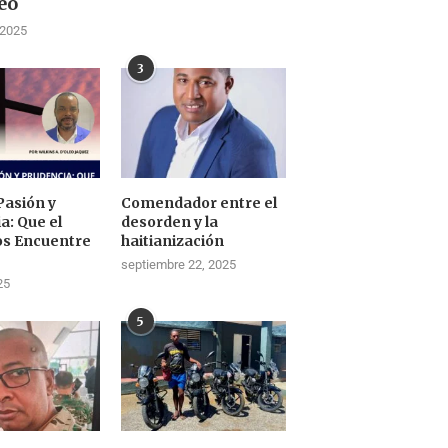
eo
 2025
3
Pasión y
Comendador entre el
a: Que el
desorden y la
os Encuentre
haitianización
septiembre 22, 2025
25
5