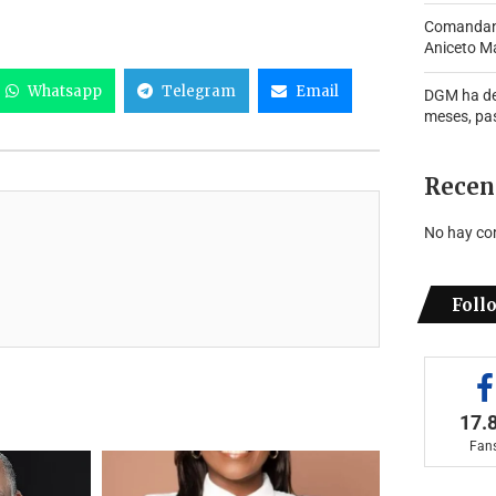
Comandante
Aniceto Ma
Whatsapp
Telegram
Email
DGM ha de
meses, pa
Recen
No hay co
Foll
17.
Fan