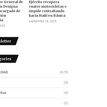
tor General de
Ejército recupera
ón Designa
cuatro motocicletas e
ncargado de
impide contrabando
ción
hacia Haití en Bánica
ia
septiembre 18, 2025
2025
letter
gories
IDAD
(675)
(3)
irus
(4)
(2)