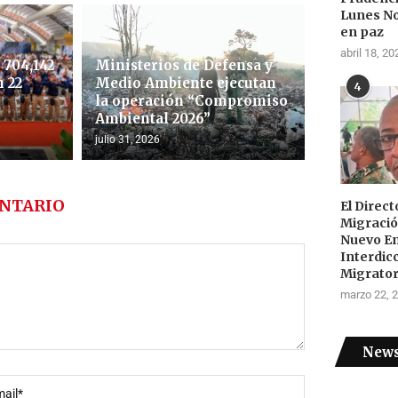
Lunes N
en paz
abril 18, 20
704,142
Ministerios de Defensa y
 22
Medio Ambiente ejecutan
4
la operación “Compromiso
Ambiental 2026”
julio 31, 2026
NTARIO
El Direc
Migraci
Nuevo E
Interdic
Migrator
marzo 22, 
News