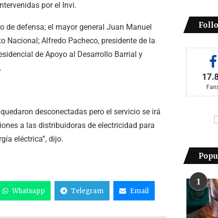
tervenidas por el Invi.
Foll
tro de defensa; el mayor general Juan Manuel
ito Nacional; Alfredo Pacheco, presidente de la
sidencial de Apoyo al Desarrollo Barrial y
.
17.
Fan
s quedaron desconectadas pero el servicio se irá
nes a las distribuidoras de electricidad para
a eléctrica”, dijo.
Popu
1
Whatsapp
Telegram
Email