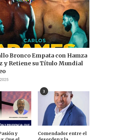
allo Bronco Empata con Hamza
z y Retiene su Título Mundial
eo
 2025
3
Pasión y
Comendador entre el
a: Que el
desorden y la