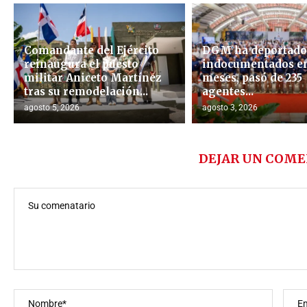
Comandante del Ejército
DGM ha deportado 
reinaugura el puesto
indocumentados en
militar Aniceto Martínez
meses, pasó de 235
tras su remodelación...
agentes...
agosto 5, 2026
agosto 3, 2026
DEJAR UN COME