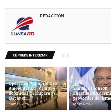
REDACCIÓN
TE PUEDE INTERESAR
Operativo "Compromiso
Ambiental 2.0″ deja 384
Senador Jhonson
detenidos y recupera 775
Encarnación desmi
tareas en...
proveedor del Esta
agosto 6, 2026
agosto 6, 2026