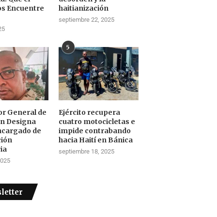
os Encuentre
haitianización
septiembre 22, 2025
25
5
tor General de
Ejército recupera
ón Designa
cuatro motocicletas e
ncargado de
impide contrabando
ción
hacia Haití en Bánica
ia
septiembre 18, 2025
2025
letter