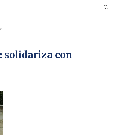
os
e solidariza con