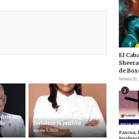
El Cab
Sheera
de Box
febrero 22,
2
Carmen Lidia Williams
ente ser
afirma nuevo Código Penal
do
fortalece la justicia
agosto 5, 2026
Pascua, 
Prudenci