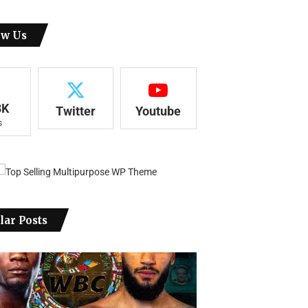
ow Us
8K
Twitter
Youtube
s
lar Posts