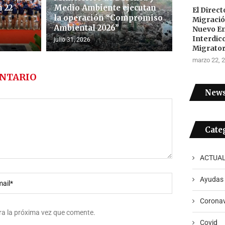
 22
Medio Ambiente ejecutan
El Direc
la operación “Compromiso
Migraci
Ambiental 2026”
Nuevo E
Interdic
julio 31, 2026
Migrator
marzo 22, 
NTARIO
News
Cate
ACTUAL
Ayudas
Coronav
ra la próxima vez que comente.
Covid