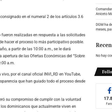
Comandante
Aniceto Ma
consignado en el numeral 2 de los artículos 3.6
DGM ha de
meses, pa
 fueron realizadas en respuesta a las solicitudes
n de hacer el proceso lo más participativo posible.
Recen
o, a partir de las 10:00 a.m., se le dará
 la apertura de las Ofertas Económicas del “Sobre
No hay co
0:00 a.m.
Foll
vivo, por el canal oficial INVI_RD en YouTube,
ansparencia que han guiado todo el proceso desde
17.
reiteró su compromiso de cumplir con la voluntad
Fan
de los dominicanos que actualmente viven en