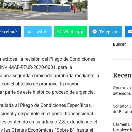
Facebook
Twitter
Whatsapp
Telegram
Buscar
 exitosa, la revisión del Pliego de Condiciones
. INVI-MAE-PEUR-2020-0001, para la
Recen
lizó una segunda enmienda aprobada mediante la
con el objetivo de promover la mayor
Operativo
r parte de este histórico proceso de urgencia.
detenidos 
mulada al Pliego de Condiciones Específicas,
Senador J
del Estado
cional y disponible en el portal transaccional
es contenido en su artículo 2.8, extendiendo el
Carmen Lid
 y las Ofertas Económicas “Sobre B”, hasta el
fortalece l