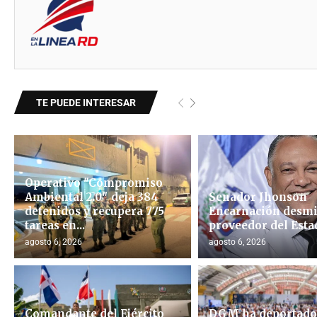
TE PUEDE INTERESAR
Operativo "Compromiso
Ambiental 2.0″ deja 384
Senador Jhonson
detenidos y recupera 775
Encarnación desmi
tareas en...
proveedor del Esta
agosto 6, 2026
agosto 6, 2026
Comandante del Ejército
DGM ha deportado 