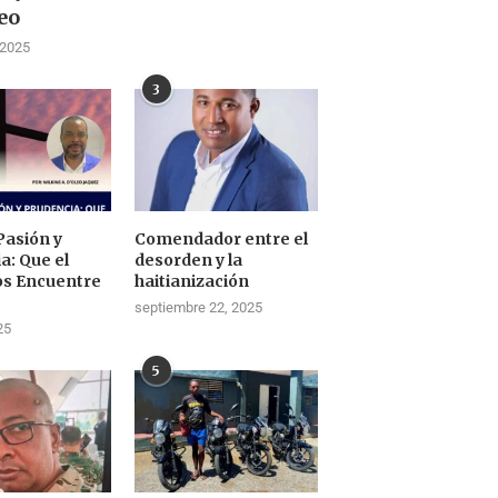
eo
 2025
3
Pasión y
Comendador entre el
a: Que el
desorden y la
os Encuentre
haitianización
septiembre 22, 2025
25
5