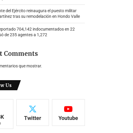
 del Ejército reinaugura el puesto militar
rtínez tras su remodelación en Hondo Valle
portado 704,142 indocumentados en 22
só de 235 agentes a 1,272
t Comments
mentarios que mostrar.
ow Us
8K
Twitter
Youtube
s