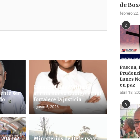
de Box
febrero 22,
2
Pascua, 
Prudenci
Lunes N
en paz
Carmen Lidia Williams
abril 18, 20
ente ser
afirma nuevo Código Penal
do
fortalece la justicia
4
agosto 5, 2026
704,142
Ministerios de Defensa y