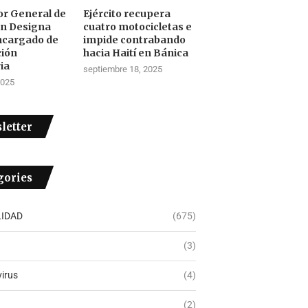
tor General de
Ejército recupera
ón Designa
cuatro motocicletas e
ncargado de
impide contrabando
ción
hacia Haití en Bánica
ia
septiembre 18, 2025
2025
letter
gories
IDAD
(675)
(3)
irus
(4)
(2)