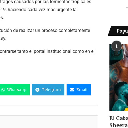
stragos causados por las tormentas tropicales
-19, haciendo cada vez más urgente la
os.
itución de realizar un proceso completamente
Popu
Ley.
1
ntrarse tanto el portal institucional como en el
Whatsapp
Telegram
Email
El Cab
Sheera