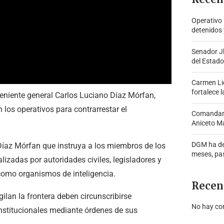
Operativo
detenidos 
Senador J
del Estado
Carmen Lid
fortalece l
 teniente general Carlos Luciano Díaz Mórfan,
 los operativos para contrarrestar el
Comandante
Aniceto Ma
DGM ha de
íaz Mórfan que instruya a los miembros de los
meses, pa
zadas por autoridades civiles, legisladores y
 como organismos de inteligencia.
Recen
ilan la frontera deben circunscribirse
No hay co
nstitucionales mediante órdenes de sus