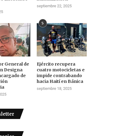
septiembre 22, 2025
25
5
tor General de
Ejército recupera
ón Designa
cuatro motocicletas e
ncargado de
impide contrabando
ción
hacia Haití en Bánica
ia
septiembre 18, 2025
2025
letter