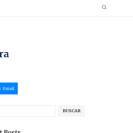
ra
Email
BUSCAR
t Posts