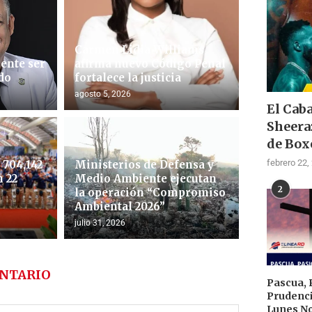
Carmen Lidia Williams
ente ser
afirma nuevo Código Penal
do
fortalece la justicia
agosto 5, 2026
El Cab
Sheera
de Box
febrero 22,
704,142
Ministerios de Defensa y
 22
Medio Ambiente ejecutan
2
la operación “Compromiso
Ambiental 2026”
julio 31, 2026
NTARIO
Pascua, 
Prudenci
Lunes N