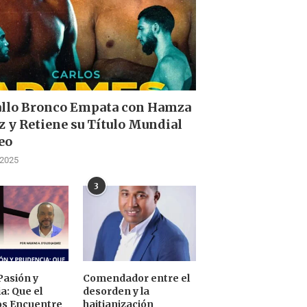
allo Bronco Empata con Hamza
z y Retiene su Título Mundial
eo
 2025
3
Pasión y
Comendador entre el
a: Que el
desorden y la
os Encuentre
haitianización