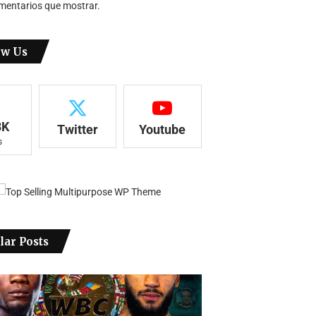
mentarios que mostrar.
ow Us
8K
Twitter
Youtube
s
lar Posts