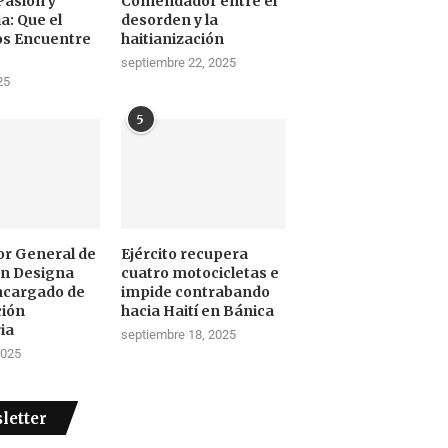
Pasión y
Comendador entre el
a: Que el
desorden y la
os Encuentre
haitianización
septiembre 22, 2025
25
5
tor General de
Ejército recupera
ón Designa
cuatro motocicletas e
ncargado de
impide contrabando
ción
hacia Haití en Bánica
ia
septiembre 18, 2025
2025
letter