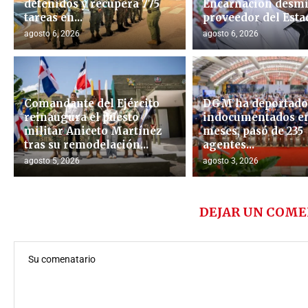
detenidos y recupera 775
Encarnación desmi
tareas en...
proveedor del Esta
agosto 6, 2026
agosto 6, 2026
Comandante del Ejército
DGM ha deportado 
reinaugura el puesto
indocumentados en
militar Aniceto Martínez
meses, pasó de 235
tras su remodelación...
agentes...
agosto 5, 2026
agosto 3, 2026
DEJAR UN COME