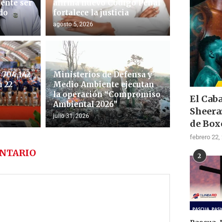
ente ser
afirma nuevo Código Penal
do
fortalece la justicia
agosto 5, 2026
704,142
Ministerios de Defensa y
 22
Medio Ambiente ejecutan
la operación “Compromiso
El Cab
Ambiental 2026”
Sheera
julio 31, 2026
de Box
febrero 22,
NTARIO
2