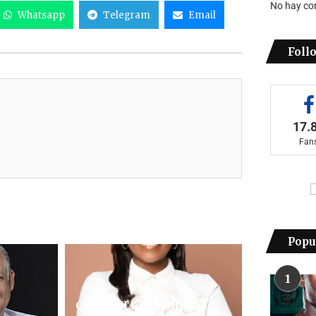
No hay co
Whatsapp
Telegram
Email
Foll
17.
Fan
Popu
1
Carmen Lidia Williams