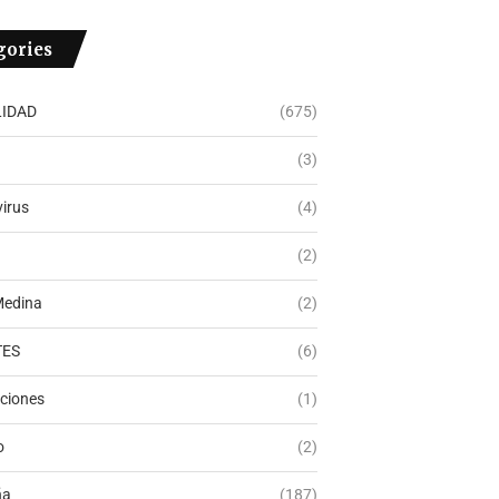
gories
IDAD
(675)
(3)
irus
(4)
(2)
Medina
(2)
TES
(6)
ciones
(1)
o
(2)
ña
(187)