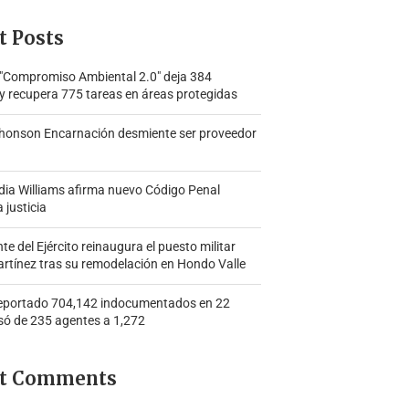
t Posts
 "Compromiso Ambiental 2.0″ deja 384
y recupera 775 tareas en áreas protegidas
honson Encarnación desmiente ser proveedor
ia Williams afirma nuevo Código Penal
a justicia
 del Ejército reinaugura el puesto militar
rtínez tras su remodelación en Hondo Valle
portado 704,142 indocumentados en 22
só de 235 agentes a 1,272
t Comments