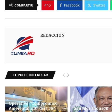
0
Facebook
Twitter
COMPARTIR
REDACCIÓN
TE PUEDE INTERESAR
Operativo "Compromiso
Ambiental 2.0″ deja 384
Senador Jhonson