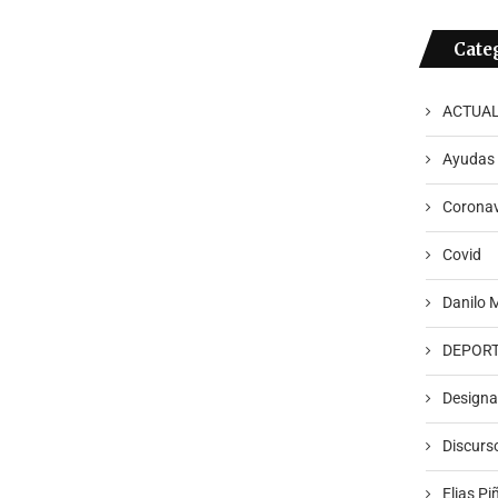
Cate
ACTUAL
Ayudas
Coronav
Covid
Danilo 
DEPOR
Designa
Discurs
Elias Pi