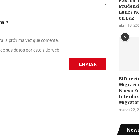
Pascua, 
Prudenci
Lunes N
en paz
abril 18, 20
4
ra la próxima vez que comente.
de sus datos por este sitio web.
El Direc
Migraci
Nuevo E
Interdic
Migrator
marzo 22, 
News