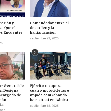
Pasión y
Comendador entre el
a: Que el
desorden y la
os Encuentre
haitianización
septiembre 22, 2025
25
5
tor General de
Ejército recupera
ón Designa
cuatro motocicletas e
ncargado de
impide contrabando
ción
hacia Haití en Bánica
ia
septiembre 18, 2025
2025