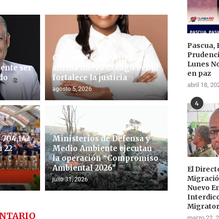
Pascua, 
Prudenci
Carmen Lidia Williams
Lunes N
ente ser
afirma nuevo Código Penal
en paz
do
fortalece la justicia
abril 18, 20
agosto 5, 2026
4
704,142
Ministerios de Defensa y
 22
Medio Ambiente ejecutan
la operación “Compromiso
Ambiental 2026”
El Direc
Migraci
julio 31, 2026
Nuevo E
Interdic
Migrator
NTARIO
marzo 22, 