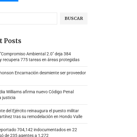
BUSCAR
t Posts
 "Compromiso Ambiental 2.0″ deja 384
y recupera 775 tareas en áreas protegidas
honson Encarnación desmiente ser proveedor
ia Williams afirma nuevo Código Penal
a justicia
 del Ejército reinaugura el puesto militar
rtínez tras su remodelación en Hondo Valle
portado 704,142 indocumentados en 22
só de 235 agentes a 1,272