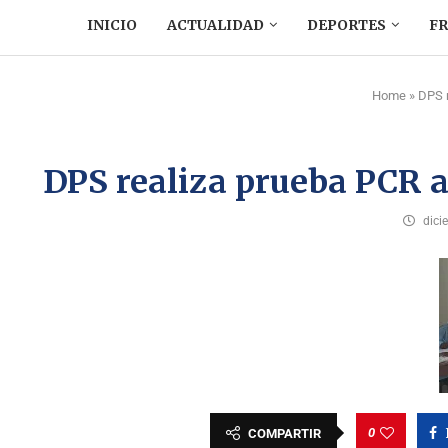
INICIO
ACTUALIDAD
DEPORTES
F
Home
»
DPS r
DPS realiza prueba PCR a 
dici
0
COMPARTIR