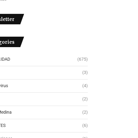
letter
gories
IDAD
(675)
(3)
irus
(4)
(2)
Medina
(2)
TES
(6)