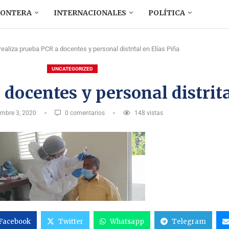
RONTERA
INTERNACIONALES
POLÍTICA
ealiza prueba PCR a docentes y personal distrital en Elías Piña
UNCATEGORIZED
docentes y personal distrita
embre 3, 2020
0 comentarios
148
vistas
Facebook
Twitter
Whatsapp
Telegram