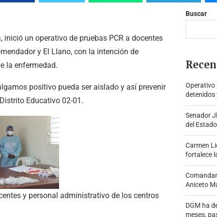
Buscar
a, inició un operativo de pruebas PCR a docentes
omendador y El Llano, con la intención de
Recen
 de la enfermedad.
Operativo
algamos positivo pueda ser aislado y así prevenir
detenidos 
 Distrito Educativo 02-01.
Senador J
del Estado
Carmen Lid
fortalece l
Comandante
Aniceto Ma
centes y personal administrativo de los centros
DGM ha de
meses, pa