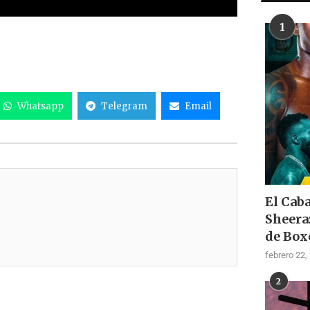
1
Whatsapp
Telegram
Email
El Cab
Sheera
de Box
febrero 22,
2