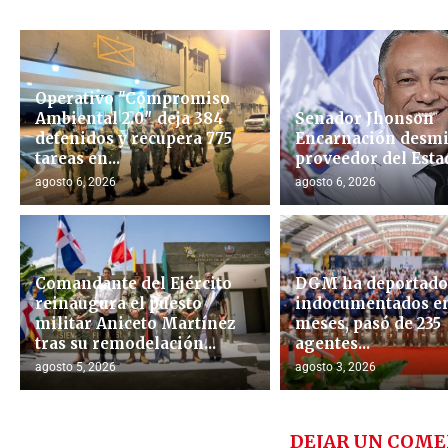
Operativo "Compromiso
Ambiental 2.0″ deja 384
Senador Jhonson
detenidos y recupera 775
Encarnación desmi
tareas en...
proveedor del Esta
agosto 6, 2026
agosto 6, 2026
Comandante del Ejército
DGM ha deportado 
reinaugura el puesto
indocumentados en
militar Aniceto Martínez
meses, pasó de 235
tras su remodelación...
agentes...
agosto 5, 2026
agosto 3, 2026
DEJAR UN COME