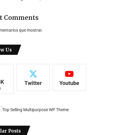
t Comments
mentarios que mostrar.
ow Us
8K
Twitter
Youtube
s
lar Posts