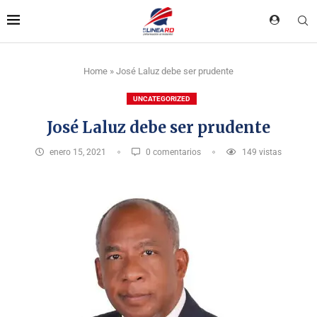
Home
»
José Laluz debe ser prudente
UNCATEGORIZED
José Laluz debe ser prudente
enero 15, 2021
0 comentarios
149
vistas