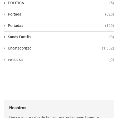
POLÍTICA
(5)
Portada
(325)
Portadaa
(159)
Sandy Familia
(8)
Uncategorized
(1.352)
vehículos
(2)
Nosotros
Desde el corazón de la frontera,
enlalineard.com
te