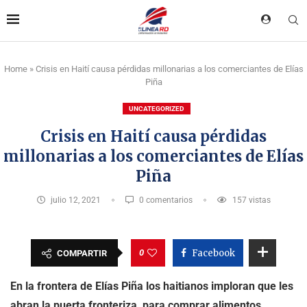
Home
»
Crisis en Haití causa pérdidas millonarias a los comerciantes de Elías
Piña
UNCATEGORIZED
Crisis en Haití causa pérdidas
millonarias a los comerciantes de Elías
Piña
julio 12, 2021
0 comentarios
157
vistas
0
Facebook
COMPARTIR
En la frontera de Elías Piña los haitianos imploran que les
abran la puerta fronteriza, para comprar alimentos,