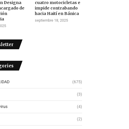
ón Designa
cuatro motocicletas e
ncargado de
impide contrabando
ción
hacia Haití en Bánica
ia
septiembre 18, 2025
2025
letter
gories
IDAD
(675)
(3)
irus
(4)
(2)