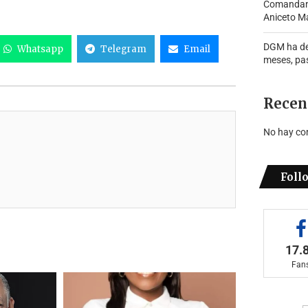
Comandante
Aniceto Ma
DGM ha de
Whatsapp
Telegram
Email
meses, pa
Recen
No hay co
Foll
17.
Fan