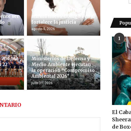
Carmen Lidia Williams
ente ser
afirma nuevo Código Penal
do
fortalece la justicia
Popu
agosto 5, 2026
1
704,142
Ministerios de Defensa y
 22
Medio Ambiente ejecutan
la operación “Compromiso
Ambiental 2026”
julio 31, 2026
NTARIO
El Cab
Sheera
de Box