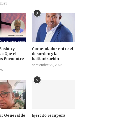
 2025
3
Pasión y
Comendador entre el
a: Que el
desorden y la
os Encuentre
haitianización
septiembre 22, 2025
25
5
tor General de
Ejército recupera