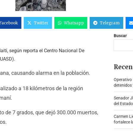
Facebook
Twitter
Whatsapp
Telegram
Buscar
ití, según reporta el Centro Nacional De
(UASD).
Recen
ana, causando alarma en la población.
Operativo
detenidos 
calizado a 18 kilómetros de la región
imaní.
Senador J
del Estado
to de 7 grados, que dejó 300.000 muertos,
Carmen Lid
os.
fortalece l