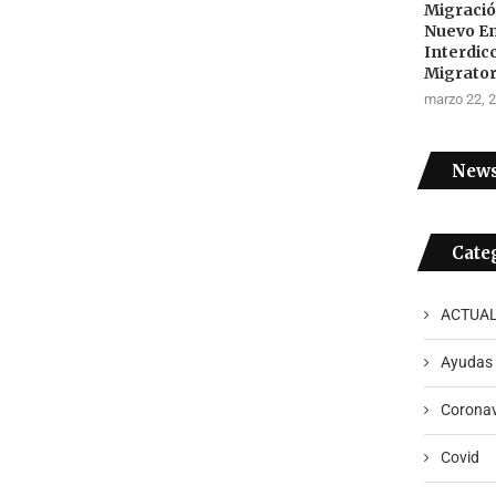
Migraci
Nuevo E
Interdic
Migrator
marzo 22, 
News
Cate
ACTUAL
Ayudas
Coronav
Covid