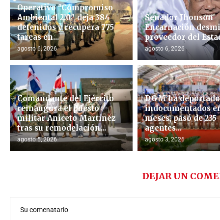
Operativo "Compromiso
Ambiental 2.0″ deja 384
Senador Jhonson
detenidos y recupera 775
Encarnación desmi
tareas en...
proveedor del Esta
agosto 6, 2026
agosto 6, 2026
Comandante del Ejército
DGM ha deportado 
reinaugura el puesto
indocumentados en
militar Aniceto Martínez
meses, pasó de 235
tras su remodelación...
agentes...
agosto 5, 2026
agosto 3, 2026
DEJAR UN COME