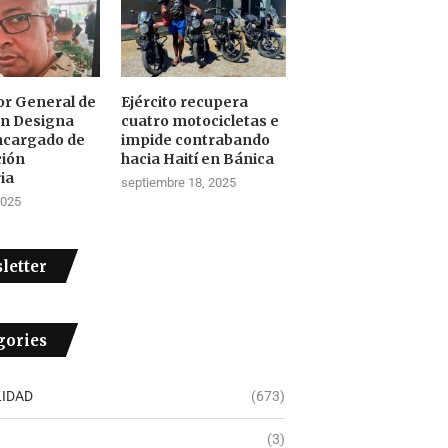
tor General de
Ejército recupera
ón Designa
cuatro motocicletas e
ncargado de
impide contrabando
ción
hacia Haití en Bánica
ia
septiembre 18, 2025
2025
letter
gories
IDAD
(673)
(3)