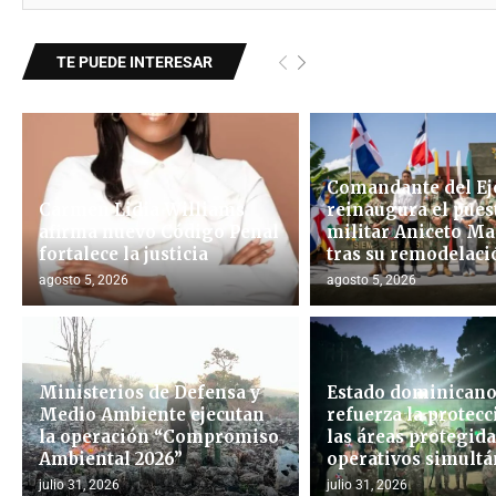
TE PUEDE INTERESAR
Comandante del Ej
Carmen Lidia Williams
reinaugura el pues
afirma nuevo Código Penal
militar Aniceto Ma
fortalece la justicia
tras su remodelació
agosto 5, 2026
agosto 5, 2026
Ministerios de Defensa y
Estado dominican
Medio Ambiente ejecutan
refuerza la protecc
la operación “Compromiso
las áreas protegid
Ambiental 2026”
operativos simultán
julio 31, 2026
julio 31, 2026