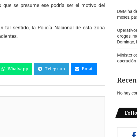
lo que se presume ese podría ser el motivo del
DGM ha de
meses, pa
 tal sentido, la Policía Nacional de esta zona
Operativo
ndientes.
drogas, m
Domingo, B
Ministerio
operación
Whatsapp
Telegram
Email
Recen
No hay co
Foll