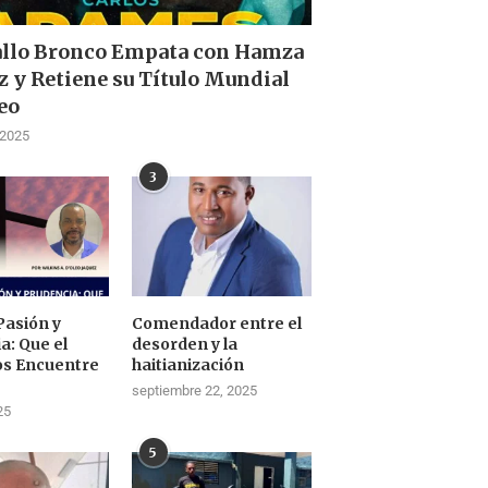
allo Bronco Empata con Hamza
z y Retiene su Título Mundial
eo
 2025
3
Pasión y
Comendador entre el
a: Que el
desorden y la
os Encuentre
haitianización
septiembre 22, 2025
25
5