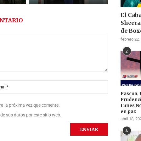
El Cab
NTARIO
Sheera
de Box
febrero 22,
2
Pascua, 
Prudenci
Lunes N
ra la próxima vez que comente.
en paz
de sus datos por este sitio web.
abril 18, 20
4