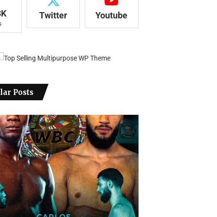
8K
Twitter
Youtube
s
lar Posts