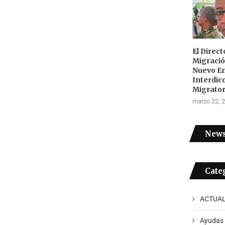
El Direc
Migraci
Nuevo E
Interdic
Migrator
marzo 22, 
News
Cate
ACTUAL
Ayudas