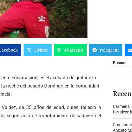
Facebook
Twitter
Whatsapp
Telegram
Buscar
ente Encarnación, es el acusado de quitarle la
o la noche del pasado Domingo en la comunidad
Recen
vincia.
Carmen Lid
 Valdez, de 35 años de edad, quien falleció a
fortalece l
rdo, según acta de levantamiento de cadáver del
Comandante
Aniceto Ma