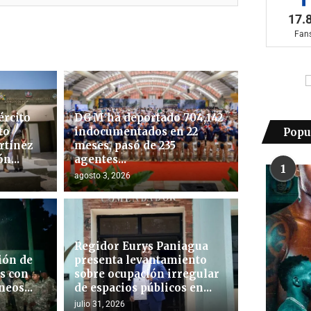
17.
Fan
ército
DGM ha deportado 704,142
to
indocumentados en 22
Popu
rtínez
meses, pasó de 235
n...
agentes...
1
agosto 3, 2026
o
Regidor Eurys Paniagua
ión de
presenta levantamiento
as con
sobre ocupación irregular
eos...
de espacios públicos en...
julio 31, 2026