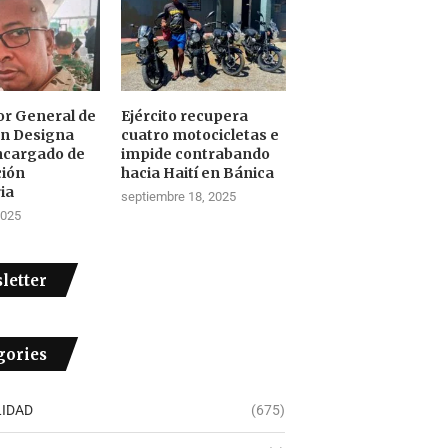
tor General de
Ejército recupera
ón Designa
cuatro motocicletas e
ncargado de
impide contrabando
ción
hacia Haití en Bánica
ia
septiembre 18, 2025
2025
letter
gories
IDAD
(675)