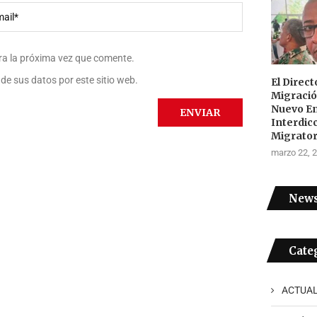
ra la próxima vez que comente.
de sus datos por este sitio web.
El Direc
Migraci
Nuevo E
Interdic
Migrator
marzo 22, 
News
Cate
ACTUAL