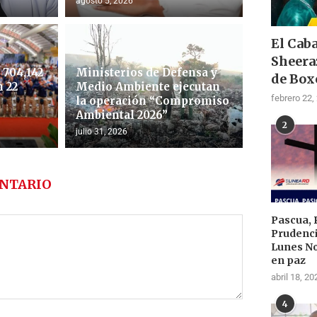
agosto 5, 2026
El Cab
Sheera
704,142
Ministerios de Defensa y
de Box
 22
Medio Ambiente ejecutan
febrero 22,
la operación “Compromiso
Ambiental 2026”
2
julio 31, 2026
NTARIO
Pascua, 
Prudenci
Lunes N
en paz
abril 18, 20
4