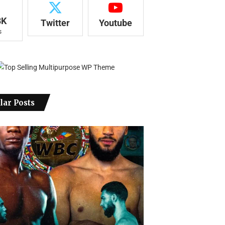
8K
Twitter
Youtube
s
lar Posts