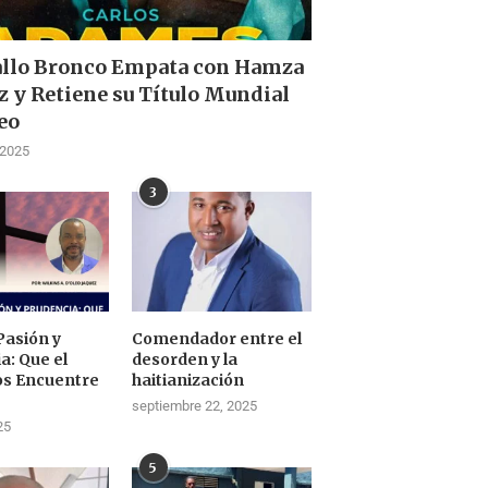
allo Bronco Empata con Hamza
z y Retiene su Título Mundial
eo
 2025
3
Pasión y
Comendador entre el
a: Que el
desorden y la
os Encuentre
haitianización
septiembre 22, 2025
25
5