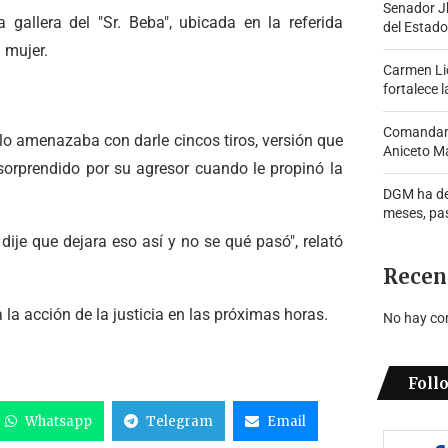
Senador J
allera del "Sr. Beba", ubicada en la referida
del Estado
a mujer.
Carmen Lid
fortalece l
Comandante
o amenazaba con darle cincos tiros, versión que
Aniceto Ma
sorprendido por su agresor cuando le propinó la
DGM ha de
meses, pa
ije que dejara eso así y no se qué pasó", relató
Recen
la acción de la justicia en las próximas horas.
No hay co
Foll
Whatsapp
Telegram
Email