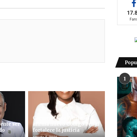
17.
Fan
Popu
1
Carmen Lidia Williams
ente ser
afirma nuevo Código Penal
do
fortalece la justicia