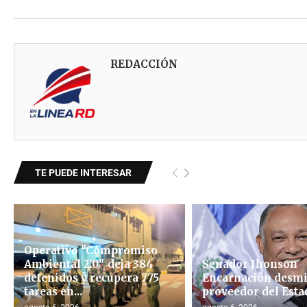
REDACCIÓN
TE PUEDE INTERESAR
Operativo "Compromiso
Ambiental 2.0″ deja 384
Senador Jhonson
detenidos y recupera 775
Encarnación desmi
tareas en...
proveedor del Esta