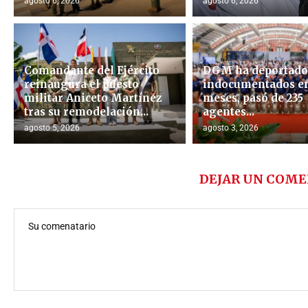
agosto 6, 2026
agosto 6, 2026
Comandante del Ejército
DGM ha deportado 
reinaugura el puesto
indocumentados en
militar Aniceto Martínez
meses, pasó de 235
tras su remodelación...
agentes...
agosto 5, 2026
agosto 3, 2026
DEJAR UN COME