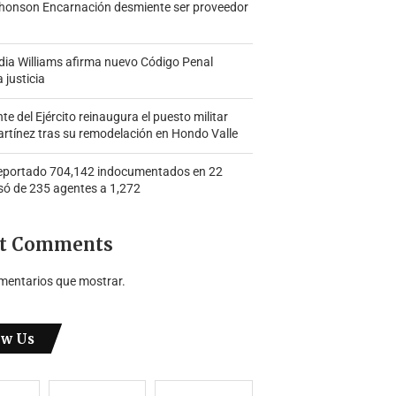
honson Encarnación desmiente ser proveedor
ia Williams afirma nuevo Código Penal
a justicia
 del Ejército reinaugura el puesto militar
rtínez tras su remodelación en Hondo Valle
portado 704,142 indocumentados en 22
só de 235 agentes a 1,272
t Comments
mentarios que mostrar.
ow Us