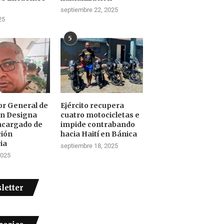
septiembre 22, 2025
25
5
tor General de
Ejército recupera
ón Designa
cuatro motocicletas e
ncargado de
impide contrabando
ción
hacia Haití en Bánica
ia
septiembre 18, 2025
2025
letter