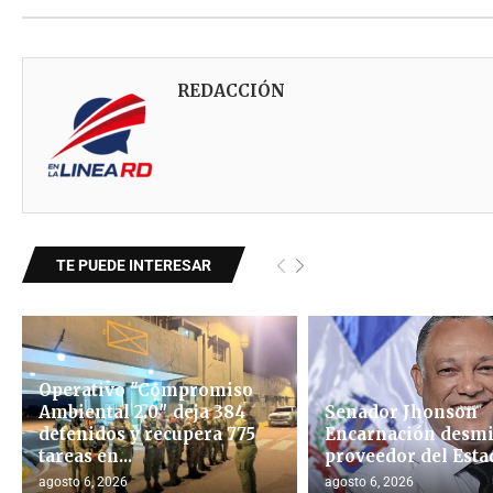
REDACCIÓN
TE PUEDE INTERESAR
Operativo "Compromiso
Ambiental 2.0″ deja 384
Senador Jhonson
detenidos y recupera 775
Encarnación desmi
tareas en...
proveedor del Esta
agosto 6, 2026
agosto 6, 2026