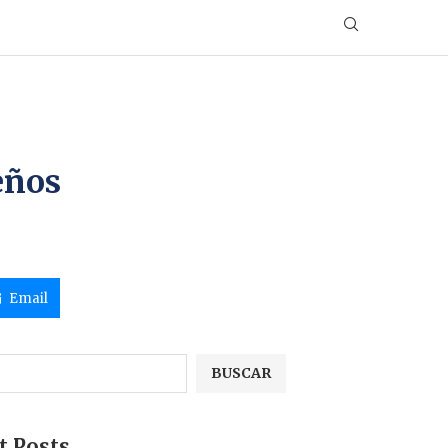
eños
Email
BUSCAR
t Posts