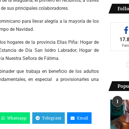
de la Maguana, el primero en recibirlos, a través
de sus principales colaboradores.
Foll
ominicano para llevar alegría a la mayoría de los
iempo de Navidad.
17.
os hogares de la provincia Elías Piña: Hogar de
Fan
Estancia de Día San Isidro Labrador; Hogar de
Día Nuestra Señora de Fátima.
binader que trabaja en beneficio de los adultos
ndamentales, en especial a provisionarles una
Popu
1
Whatsapp
Telegram
Email