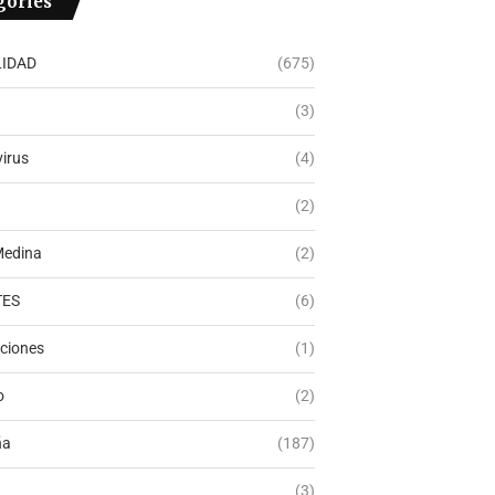
gories
IDAD
(675)
(3)
irus
(4)
(2)
Medina
(2)
TES
(6)
ciones
(1)
o
(2)
ña
(187)
(3)