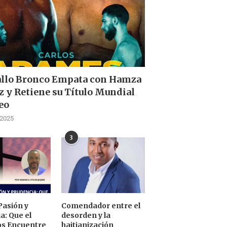
allo Bronco Empata con Hamza
z y Retiene su Título Mundial
eo
 2025
3
Pasión y
Comendador entre el
a: Que el
desorden y la
os Encuentre
haitianización