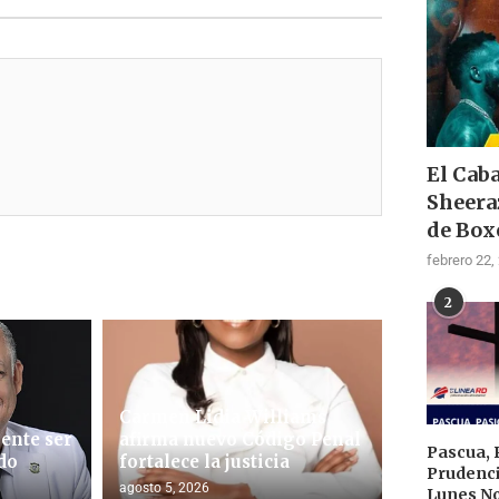
El Cab
Sheera
de Box
febrero 22,
2
Carmen Lidia Williams
ente ser
afirma nuevo Código Penal
Pascua, 
do
fortalece la justicia
Prudenci
agosto 5, 2026
Lunes N