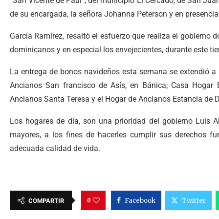
“San Vicente de Paúl”, del municipio El Cercado, de San Juan 
de su encargada, la señora Johanna Peterson y en presencia 
García Ramírez, resaltó el esfuerzo que realiza el gobierno d
dominicanos y en especial los envejecientes, durante este t
La entrega de bonos navideños esta semana se extendió a l
Ancianos San francisco de Asís, en Bánica; Casa Hogar 
Ancianos Santa Teresa y el Hogar de Ancianos Estancia de 
Los hogares de día, son una prioridad del gobierno Luis A
mayores, a los fines de hacerles cumplir sus derechos fu
adecuada calidad de vida.
0
Facebook
Twitter
COMPARTIR