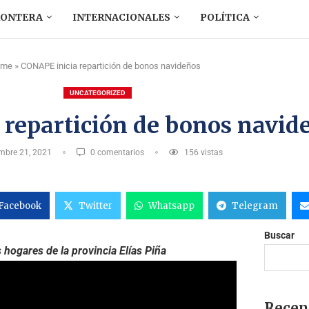
RONTERA
INTERNACIONALES
POLÍTICA
ome
»
CONAPE inicia repartición de bonos navideños
UNCATEGORIZED
 repartición de bonos navid
embre 21, 2021
0 comentarios
156
vistas
Facebook
Twitter
Whatsapp
Telegram
Buscar
hogares de la provincia Elías Piña
Recen