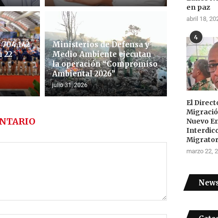
en paz
abril 18, 20
4
704,142
Ministerios de Defensa y
 22
Medio Ambiente ejecutan
la operación “Compromiso
Ambiental 2026”
julio 31, 2026
El Direc
Migraci
NTARIO
Nuevo E
Interdic
Migrator
marzo 22, 
News