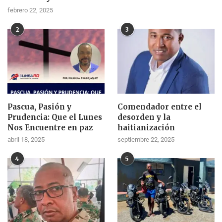
febrero 22, 2025
2
3
Pascua, Pasión y
Comendador entre el
Prudencia: Que el Lunes
desorden y la
Nos Encuentre en paz
haitianización
abril 18, 2025
septiembre 22, 2025
4
5