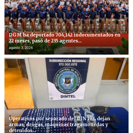
DGM ha deportado 704,142 indocumentados en
22 meses, pasó de 235 agentes...
agosto 3, 2026
Operativos por separado del DINTEL dejan
armas, drogas, máquinas tragamonedas y
detenidos...