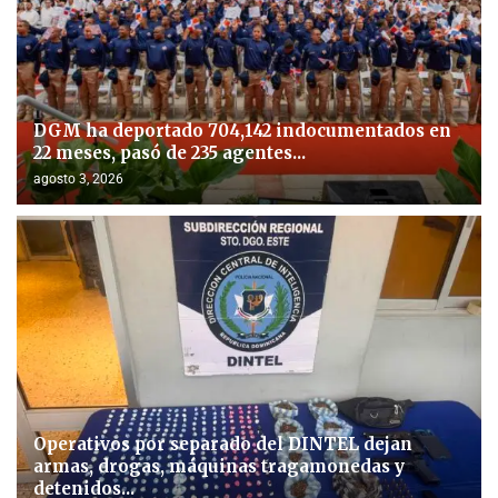
DGM ha deportado 704,142 indocumentados en
22 meses, pasó de 235 agentes...
agosto 3, 2026
Operativos por separado del DINTEL dejan
armas, drogas, máquinas tragamonedas y
detenidos...