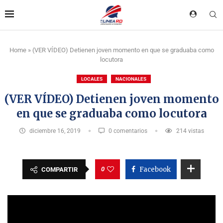
Home
»
(VER VÍDEO) Detienen joven momento en que se graduaba como
locutora
LOCALES
NACIONALES
(VER VÍDEO) Detienen joven momento
en que se graduaba como locutora
diciembre 16, 2019
0 comentarios
214
vistas
0
Facebook
COMPARTIR