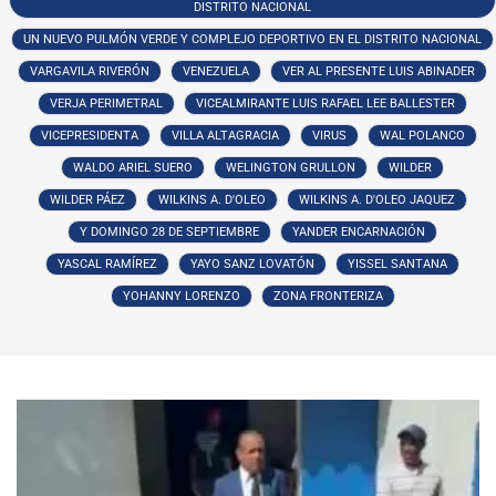
DISTRITO NACIONAL
UN NUEVO PULMÓN VERDE Y COMPLEJO DEPORTIVO EN EL DISTRITO NACIONAL
VARGAVILA RIVERÓN
VENEZUELA
VER AL PRESENTE LUIS ABINADER
VERJA PERIMETRAL
VICEALMIRANTE LUIS RAFAEL LEE BALLESTER
VICEPRESIDENTA
VILLA ALTAGRACIA
VIRUS
WAL POLANCO
WALDO ARIEL SUERO
WELINGTON GRULLON
WILDER
WILDER PÁEZ
WILKINS A. D'OLEO
WILKINS A. D'OLEO JAQUEZ
Y DOMINGO 28 DE SEPTIEMBRE
YANDER ENCARNACIÓN
YASCAL RAMÍREZ
YAYO SANZ LOVATÓN
YISSEL SANTANA
YOHANNY LORENZO
ZONA FRONTERIZA