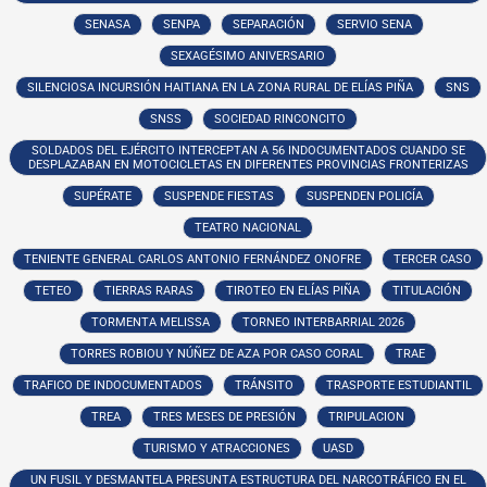
SENASA
SENPA
SEPARACIÓN
SERVIO SENA
SEXAGÉSIMO ANIVERSARIO
SILENCIOSA INCURSIÓN HAITIANA EN LA ZONA RURAL DE ELÍAS PIÑA
SNS
SNSS
SOCIEDAD RINCONCITO
SOLDADOS DEL EJÉRCITO INTERCEPTAN A 56 INDOCUMENTADOS CUANDO SE
DESPLAZABAN EN MOTOCICLETAS EN DIFERENTES PROVINCIAS FRONTERIZAS
SUPÉRATE
SUSPENDE FIESTAS
SUSPENDEN POLICÍA
TEATRO NACIONAL
TENIENTE GENERAL CARLOS ANTONIO FERNÁNDEZ ONOFRE
TERCER CASO
TETEO
TIERRAS RARAS
TIROTEO EN ELÍAS PIÑA
TITULACIÓN
TORMENTA MELISSA
TORNEO INTERBARRIAL 2026
TORRES ROBIOU Y NÚÑEZ DE AZA POR CASO CORAL
TRAE
TRAFICO DE INDOCUMENTADOS
TRÁNSITO
TRASPORTE ESTUDIANTIL
TREA
TRES MESES DE PRESIÓN
TRIPULACION
TURISMO Y ATRACCIONES
UASD
UN FUSIL Y DESMANTELA PRESUNTA ESTRUCTURA DEL NARCOTRÁFICO EN EL