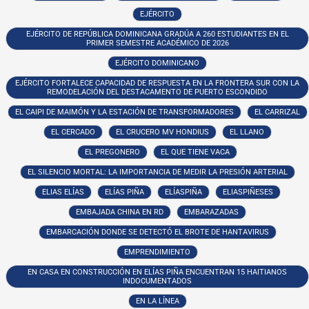
EJÉRCITO
EJÉRCITO DE REPÚBLICA DOMINICANA GRADÚA A 260 ESTUDIANTES EN EL
PRIMER SEMESTRE ACADÉMICO DE 2026
EJÉRCITO DOMINICANO
EJÉRCITO FORTALECE CAPACIDAD DE RESPUESTA EN LA FRONTERA SUR CON LA
REMODELACIÓN DEL DESTACAMENTO DE PUERTO ESCONDIDO
EL CAIPI DE MAIMÓN Y LA ESTACIÓN DE TRANSFORMADORES
EL CARRIZAL
EL CERCADO
EL CRUCERO MV HONDIUS
EL LLANO
EL PREGONERO
EL QUE TIENE VACA
EL SILENCIO MORTAL: LA IMPORTANCIA DE MEDIR LA PRESIÓN ARTERIAL
ELIAS ELÍAS
ELÍAS PIÑA
ELÍASPIÑA
ELIASPIÑESES
EMBAJADA CHINA EN RD
EMBARAZADAS
EMBARCACIÓN DONDE SE DETECTÓ EL BROTE DE HANTAVIRUS
EMPRENDIMIENTO
EN CASA EN CONSTRUCCIÓN EN ELÍAS PIÑA ENCUENTRAN 15 HAITIANOS
INDOCUMENTADOS
EN LA LÍNEA