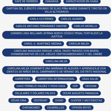
CAFÉ DE HERRERA
CANARIAS
CAPACITACIÓN EN HAINA
CAPITÁN DEL EJÉRCITO ORIUNDO DE ELÍAS PIÑA MUERE DURANTE TIROTEO EN
VILLA ALTAGRACIA
CARLA GUTIÉRREZ
CARLOS ADAMES
CARLOS ANTONIO FERNÁNDEZ ONOFRE
CARLOS MORILLO
CARMEN LIDIA WILLIAMS AFIRMA NUEVO CÓDIGO PENAL FORTALECE LA
JUSTICIA
CAROL G. MARTÍNEZ MEDINA
CAROLIN MEJÍA
CAROLINA INAUGURA PARQUE LINEAL PASEO PARAÍSO CON MURAL
CONMEMORATIVO DE LOS JUEGOS CENTROAMERICANOS Y DEL CARIBE
CAROLINA MEJÍA
CAROLINA MEJÍA COMPARTE UNA MAÑANA DE ALEGRÍA Y APRENDIZAJE CON
CIENTOS DE NIÑOS EN EL CAMPAMENTO DE VERANO DEL DISTRITO NACIONAL
CARRETERA
CARRETERA INTERNACIONAL
CASA SALUD
CASO FERNELIS VALDEZ Y PICHI CUCA
CDP
CECCOM
CELULARES Y DÓLARES FALSOS
CESAR AUGUSTO PANIAGUA
CÉSAR CINA
CESFRONT
CHINO
CHÓFER Y MOTORISTAS
CHROMOMED
CIGARRILLOS
CIPRIÁN REYES