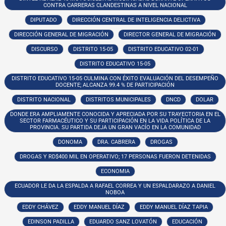
CONTRA CARRERAS CLANDESTINAS A NIVEL NACIONAL
DIPUTADO
DIRECCIÓN CENTRAL DE INTELIGENCIA DELICTIVA
DIRECCIÓN GENERAL DE MIGRACIÓN
DIRECTOR GENERAL DE MIGRACIÓN
DISCURSO
DISTRITO 15-05
DISTRITO EDUCATIVO 02-01
DISTRITO EDUCATIVO 15-05
DISTRITO EDUCATIVO 15-05 CULMINA CON ÉXITO EVALUACIÓN DEL DESEMPEÑO
DOCENTE; ALCANZA 99.4 % DE PARTICIPACIÓN
DISTRITO NACIONAL
DISTRITOS MUNICIPALES
DNCD
DOLAR
DONDE ERA AMPLIAMENTE CONOCIDA Y APRECIADA POR SU TRAYECTORIA EN EL
SECTOR FARMACÉUTICO Y SU PARTICIPACIÓN EN LA VIDA POLÍTICA DE LA
PROVINCIA. SU PARTIDA DEJA UN GRAN VACÍO EN LA COMUNIDAD
DONOMA
DRA. CABRERA
DROGAS
DROGAS Y RD$400 MIL EN OPERATIVO; 17 PERSONAS FUERON DETENIDAS
ECONOMIA
ECUADOR LE DA LA ESPALDA A RAFAEL CORREA Y UN ESPALDARAZO A DANIEL
NOBOA
EDDY CHÁVEZ
EDDY MANUEL DÍAZ
EDDY MANUEL DÍAZ TAPIA
EDINSON PADILLA
EDUARDO SANZ LOVATÓN
EDUCACIÓN