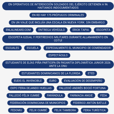
EN OPERATIVOS DE INTERDICCIÓN SOLDADOS DEL EJÉRCITO DETIENEN A 96
HAITIANOS INDOCUMENTADOS
EN RD HAY 175 PRÓFUGOS CRIMINALES
EN UN VIAJE QUE INCLUÍA UNA ESCALA EN NUEVA YORK. SIN EMBARGO
ENLALINEARD.COM
ENTREGA VEHÍCULO
ERICK TAPIA
ESCOPETA
ESCOPETA ILEGAL Y PERTRECHOS MILITARES DURANTE ALLANAMIENTO EN
COTUÍ
ESCUALES
ESCUELA
ESPECIALMENTE EL MUNICIPIO DE COMENDADOR
ESPECTÁCULO
ESTUDIANTE DE ELÍAS PIÑA PARTICIPA EN PASANTÍA DIPLOMÁTICA JUNIOR 2026
ANTE LA ONU
ESTUDIANTES DOMINICANOS DE LA FLORIDA
ETED
EUDIS EL INVENCIBLE
EURO
EVALUACIÓN DE DESEMPEÑO
EXPO FERIA DEJANDO HUELLAS
FALLECIÓ ANDRÉS BOCIÓ FORTUNA
FALLECIÓ FÉLIX CUMBÉ
FARÁNDULA
FARMACIA ANGIE
FEDA
FEDERACIÓN DOMINICANA DE MUNICIPIOS
FEDERICO ANTÚN BATLLE
FEDOMU
FELIX CUMBÉ
FELIX TAMBORA
FERIA TURÍSTICA