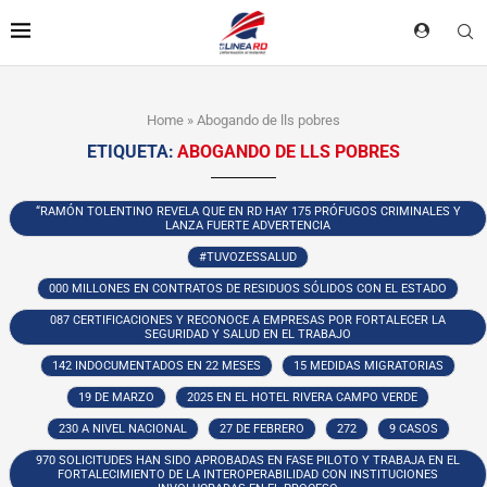
Home
»
Abogando de lls pobres
ETIQUETA:
ABOGANDO DE LLS POBRES
“RAMÓN TOLENTINO REVELA QUE EN RD HAY 175 PRÓFUGOS CRIMINALES Y
LANZA FUERTE ADVERTENCIA
#TUVOZESSALUD
000 MILLONES EN CONTRATOS DE RESIDUOS SÓLIDOS CON EL ESTADO
087 CERTIFICACIONES Y RECONOCE A EMPRESAS POR FORTALECER LA
SEGURIDAD Y SALUD EN EL TRABAJO
142 INDOCUMENTADOS EN 22 MESES
15 MEDIDAS MIGRATORIAS
19 DE MARZO
2025 EN EL HOTEL RIVERA CAMPO VERDE
230 A NIVEL NACIONAL
27 DE FEBRERO
272
9 CASOS
970 SOLICITUDES HAN SIDO APROBADAS EN FASE PILOTO Y TRABAJA EN EL
FORTALECIMIENTO DE LA INTEROPERABILIDAD CON INSTITUCIONES