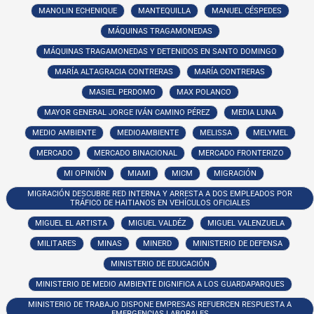
MANOLIN ECHENIQUE
MANTEQUILLA
MANUEL CÉSPEDES
MÁQUINAS TRAGAMONEDAS
MÁQUINAS TRAGAMONEDAS Y DETENIDOS EN SANTO DOMINGO
MARÍA ALTAGRACIA CONTRERAS
MARÍA CONTRERAS
MASIEL PERDOMO
MAX POLANCO
MAYOR GENERAL JORGE IVÁN CAMINO PÉREZ
MEDIA LUNA
MEDIO AMBIENTE
MEDIOAMBIENTE
MELISSA
MELYMEL
MERCADO
MERCADO BINACIONAL
MERCADO FRONTERIZO
MI OPINIÓN
MIAMI
MICM
MIGRACIÓN
MIGRACIÓN DESCUBRE RED INTERNA Y ARRESTA A DOS EMPLEADOS POR
TRÁFICO DE HAITIANOS EN VEHÍCULOS OFICIALES
MIGUEL EL ARTISTA
MIGUEL VALDÉZ
MIGUEL VALENZUELA
MILITARES
MINAS
MINERD
MINISTERIO DE DEFENSA
MINISTERIO DE EDUCACIÓN
MINISTERIO DE MEDIO AMBIENTE DIGNIFICA A LOS GUARDAPARQUES
MINISTERIO DE TRABAJO DISPONE EMPRESAS REFUERCEN RESPUESTA A
EMERGENCIAS LABORALES