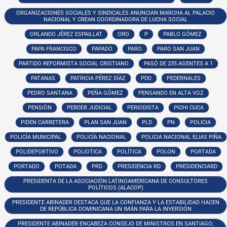
ORGANIZACIONES SOCIALES Y SINDICALES ANUNCIAN MARCHA AL PALACIO
NACIONAL Y CREAN COORDINADORA DE LUCHA SOCIAL
ORLANDO JÉREZ ESPAILLAT
ORO
P
PABLO GÓMEZ
PAPA FRANCISCO
PAPADO
PARO
PARO SAN JUAN
PARTIDO REFORMISTA SOCIAL CRISTIANO
PASÓ DE 235 AGENTES A 1
PATANAS
PATRICIA PÉREZ DÍAZ
PDD
PEDERNALES
PEDRO SANTANA
PEÑA GÓMEZ
PENSANDO EN ALTA VOZ
PENSIÓN
PERDER JUDICIAL
PERIODISTA
PICHI CUCA
PIDEN CARRETERA
PLAN SAN JUAN
PLD
PN
POLICIA
POLICÍA MUNICIPAL
POLICÍA NACIONAL
POLICIA NACIONAL ELIAS PIÑA
POLIDEPORTIVO
POLIOTICA
POLÍTICA
POLON
PORTADA
PORTADO
POTADA
PRD
PRESIDENCIA RD
PRESIDENCIARD
PRESIDENTA DE LA ASOCIACIÓN LATINOAMERICANA DE CONSULTORES
POLÍTICOS (ALACOP)
PRESIDENTE ABINADER DESTACA QUE LA CONFIANZA Y LA ESTABILIDAD HACEN
DE REPÚBLICA DOMINICANA UN IMÁN PARA LA INVERSIÓN
PRESIDENTE ABINADER ENCABEZA CONSEJO DE MINISTROS EN SANTIAGO;