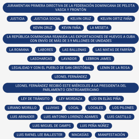
JURAMENTAN PRIMERA DIRECTIVA DE LA FEDERACIÓN DOMINICANA DE PELOTA
VASCA Y FRONTÓN
JUSTICIA
JUSTICIA SOCIAL
KELVIN CRUZ
KELVIN ORTIZ FAÑA
KEVIN CRUZ
KEVIN FAÑA
LA MESETA
LA REPÚBLICA DOMINICANA REANUDA LAS EXPORTACIONES DE HUEVOS A CUBA
CON ENVÍO DE MÁS DE 3.9 MILLONES DE UNIDADES
LA ROMANA
LABORES
LAS BALLENAS
LAS MATAS DE FARFÁN
LASCHARCAS
LAVADOR
LEBRON JAMES
LEGALIDAD Y CON EL PUEBLO DE SAN CRISTÓBAL
LENIN DE LA ROSA
LEONEL FERNÁNDEZ
LEONEL FERNÁNDEZ RECIBIÓ ESTE MIÉRCOLES A LA PRESIDENTA DEL
PARLAMENTO CENTROAMERICANO
LEY DE TRÁNSITO
LEY MORDAZA
LÍO EN ELÍAS PIÑA
LIRIANO MORILLO
LLUVIAS
LOCAL
LOCALES
LOS PILONES
LUIS ABINADER
LUIS ANTONIO LORENZO ADAMES
LUIS CASTILLO
LUIS MIGUEL DE CAMPS
LUIS PEÑA NÚÑEZ
LUIS RAFAEL LEE BALLESTER
MACASÍAS
MANIFESTACIÓN