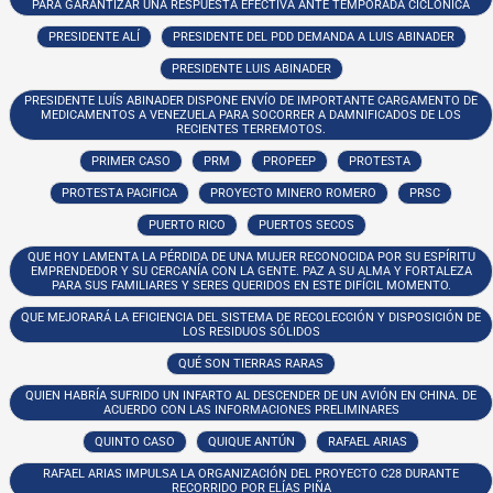
PARA GARANTIZAR UNA RESPUESTA EFECTIVA ANTE TEMPORADA CICLÓNICA
PRESIDENTE ALÍ
PRESIDENTE DEL PDD DEMANDA A LUIS ABINADER
PRESIDENTE LUIS ABINADER
PRESIDENTE LUÍS ABINADER DISPONE ENVÍO DE IMPORTANTE CARGAMENTO DE
MEDICAMENTOS A VENEZUELA PARA SOCORRER A DAMNIFICADOS DE LOS
RECIENTES TERREMOTOS.
PRIMER CASO
PRM
PROPEEP
PROTESTA
PROTESTA PACIFICA
PROYECTO MINERO ROMERO
PRSC
PUERTO RICO
PUERTOS SECOS
QUE HOY LAMENTA LA PÉRDIDA DE UNA MUJER RECONOCIDA POR SU ESPÍRITU
EMPRENDEDOR Y SU CERCANÍA CON LA GENTE. PAZ A SU ALMA Y FORTALEZA
PARA SUS FAMILIARES Y SERES QUERIDOS EN ESTE DIFÍCIL MOMENTO.
QUE MEJORARÁ LA EFICIENCIA DEL SISTEMA DE RECOLECCIÓN Y DISPOSICIÓN DE
LOS RESIDUOS SÓLIDOS
QUÉ SON TIERRAS RARAS
QUIEN HABRÍA SUFRIDO UN INFARTO AL DESCENDER DE UN AVIÓN EN CHINA. DE
ACUERDO CON LAS INFORMACIONES PRELIMINARES
QUINTO CASO
QUIQUE ANTÚN
RAFAEL ARIAS
RAFAEL ARIAS IMPULSA LA ORGANIZACIÓN DEL PROYECTO C28 DURANTE
RECORRIDO POR ELÍAS PIÑA