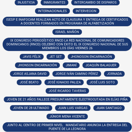
INJUSTICIA
INMIGRANTES
INTERCAMBIO DE DISPAROS
INTERNACIONALES
INTERVECION
ISESP E INAFOCAM REALIZAN ACTO DE CLAUSURA Y ENTREGA DE CERTIFICADOS
A DOCENTES FORMADOS EN PROGRAMA DE ALFABETIZACIÓN
ISRAEL MAÑÓN
IX CONGRESO PERIODÍSTICO RNCD LA RED NACIONAL DE COMUNICADORES
DOMINICANOS (RNCD) CELEBRÓ CON EXITO EL IX CONGRESO NACIONAL DE SUS
MIEMBROS LOS DÍAS VIERNES 26
JAVIS FÉLIX
JET SET
JHONOSON ENCARNACIÓN
JHONSON ENCARNACIÓN
JIMANÍ
JOAQUÍN BALAGUER
JORGE ASJANA DAVID
JORGE IVÁN CAMINO PÉREZ
JORNADA
JOSÉ BEATO
JOSÉ IGNACIO PALIZA
JOSÉ LUIS SOTO
JOSÉ RICARDO TAVERAS
JOVEN DE 21 AÑOS FALLECE PRESUNTAMENTE ELECTROCUTADA EN ELÍAS PIÑA
JOVEN DE 28 ULTIMADO
JUAN LUIS VARGAS
JUAN SANTIAGO
JÚNIOR MENA VICENTE
JUNTO AL CENTRO DE PRIMER NIVEL MANDATARIO ANUNCIA LA ENTREGA DEL
PUENTE DE LA LEONORA