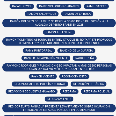
RAFAEL REYES
RAMELVIN LORENZO ADAMES
RAMIL CADETE
RAMÓN BALDEYAQUE
RAMÓN DE LA ROSA
RAMÓN DOLORES DE LA CRUZ SE PERFILA COMO PRINCIPAL OPCIÓN A LA
ALCALDÍA DE PEDRO BRAND EN 2028
RAMÓN TOLENTINO
RAMÓN TOLENTINO ASEGURA EN ENTREVISTA QUE EN RD “HAY 175 PRÓFUGOS
CRIMINALES” Y DEFIENDE ACCIONES CONTRA DELINCUENCIA
RAMY PORTORREAL
RANCHO DE LA GUARDIA
RANYER ENCARNACIÓN VICENTE
RAQUEL PEÑA
RAYMOND RODRÍGUEZ Y FUNDACIÓN GBC IMPACTAN A MÁS DE 500 PERSONAS
CON GRAN OPERATIVO MÉDICO Y SOCIAL EN LOS RÍOS
RAYNER VICENTE
RECONOCIMIENTO
RECONOCIMIENTO POLICÍA NACIONAL
REDACCIÓN DE BÁNICA
REDACCIÓN DE CUENTAS GUAYABO
REFORMA
REFORMA POLICIAL
REFORZAMIENTO
REGIDOR EURYS PANIAGUA PRESENTA LEVANTAMIENTO SOBRE OCUPACIÓN
IRREGULAR DE ESPACIOS PÚBLICOS EN COMENDADOR