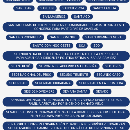
SAN JUAN
SAN JUN
SANCHEZ ROA
SANDY FAMILIA
SANJUANEROS
SANTIAGO
SANTIAGO. MÁS DE 100 PERIODISTAS Y COMUNICADORES ASISTIERON A ESTE
CONGRESO PARA PARTICIPAR DE CHARLAS
SANTIGO RODRIGUEZ
SANTO DOMINGO
SANTO DOMINGO NORTE
SANTO DOMINGO OESTE
SCJ
SDO
SE ENCUENTRA DE LUTO TRAS EL FALLECIMIENTO DE LA EMPRESARIA
FARMACÉUTICA Y DIRIGENTE POLÍTICA FÁTIMA A. BARÍAS RAMÍREZ
SE ENTREGÓ
SE PONEN DE ACUERDO EN ELIAS PIÑA
SECTORES
SEDE NACIONAL DEL PRSC
SEGUDO TENIENTE
SEGUNDO CASO
SEGURIDAD
SEGURIDAD CIUDADANA
SEGURIDAD EN LA FRONTERA
SEIS DE NOVIEMBRE
SEMANA SANTA
SENADO
SENADOR JHONSON ENCARNACIÓN ENTREGA VIVIENDA RECONSTRUIDA A
FAMILIA AFECTADA POR INCENDIO EN HATO VIEJO
SENADOR JOHNSON ENCARNACIÓN PARTICIPA COMO OBSERVADOR ELECTORAL
EN ELECCIONES PRESIDENCIALES DE COLOMBIA
SENADORES JHONSON ENCARNACIÓN Y DAGOBERTO RODRÍGUEZ ENCABEZAN
SOCIALIZACIÓN DE CAMINO VECINAL QUE UNIRÁ CUATRO PROVINCIAS DEL SU