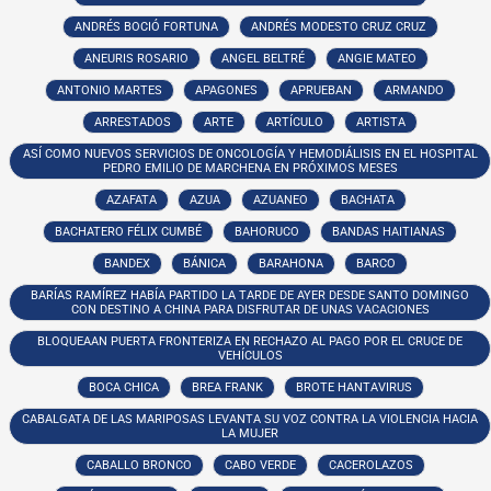
ANDRÉS BOCIÓ FORTUNA
ANDRÉS MODESTO CRUZ CRUZ
ANEURIS ROSARIO
ANGEL BELTRÉ
ANGIE MATEO
ANTONIO MARTES
APAGONES
APRUEBAN
ARMANDO
ARRESTADOS
ARTE
ARTÍCULO
ARTISTA
ASÍ COMO NUEVOS SERVICIOS DE ONCOLOGÍA Y HEMODIÁLISIS EN EL HOSPITAL
PEDRO EMILIO DE MARCHENA EN PRÓXIMOS MESES
AZAFATA
AZUA
AZUANEO
BACHATA
BACHATERO FÉLIX CUMBÉ
BAHORUCO
BANDAS HAITIANAS
BANDEX
BÁNICA
BARAHONA
BARCO
BARÍAS RAMÍREZ HABÍA PARTIDO LA TARDE DE AYER DESDE SANTO DOMINGO
CON DESTINO A CHINA PARA DISFRUTAR DE UNAS VACACIONES
BLOQUEAAN PUERTA FRONTERIZA EN RECHAZO AL PAGO POR EL CRUCE DE
VEHÍCULOS
BOCA CHICA
BREA FRANK
BROTE HANTAVIRUS
CABALGATA DE LAS MARIPOSAS LEVANTA SU VOZ CONTRA LA VIOLENCIA HACIA
LA MUJER
CABALLO BRONCO
CABO VERDE
CACEROLAZOS