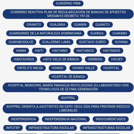
GOBIERNO PRM
GOBIERNO REACTIVA PLAN DE REGULARIZACIÓN DE BANCAS DE APUESTAS
MEDIANTE DECRETO 197-26
GRANITO
GUAJIMIA
GUANIN
GUANITO
GUARDIANES DE LA NATURALEZA DOMINICANA
GUAROA
GUAYABO
GUAYABODULCE
GUILLERMO LAMA
GUSTAVO SUERO
GUYANA
HAINA
HAITÍ
HAITIANO
HAITIANOS
HAITINAOS
HANTAVIRUS
HATO VIEJO DE BÁNICA
HERRERA
HIGUEY
HIPÓLITO MEJÍA
HONDO
HONDO VALLE
HOSPITAL
HOSPITAL DE BÁNICA
HOSPITAL MUNICIPAL MARÍA PANIAGUA REVOLUCIONA SU LABORATORIO CON
TECNOLOGÍA DE ÚLTIMA GENERACIÓN
IDOPPRIL
IDOPPRIL ORIENTA A ASISTENTES EN EXPO VEGA 2026 PARA PREVENIR RIESGOS
LABORALES
INDEPENDENCIA
INDEPENDENCIA NACIONAL
INDOCUMENTADOS
INFOTEP
INFRAESTRUCTURA ESCOLAR
INFRAESTRUCTURAS ESCOLAR