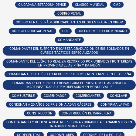
CIUDADANA ESTADOUNIDENSE
CLASICO MUNDIAL
CMD
CÓDIGO PENAL
CÓDIGO PENAL SERÁ MODIFICADO ANTES DE SU ENTRADA EN VIGOR
CÓDIGO PROCESAL PENAL
COE
COLEGIO MÉDICO DOMINICANO
COMANDANTE
COMANDANTE DEL EJÉRCITO ENCABEZA GRADUACIÓN DE 503 SOLDADOS EN
CURSOS TÁCTICOS ESPECIALIZADOS
COMANDANTE DEL EJÉRCITO REALIZA RECORRIDO POR UNIDADES FRONTERIZAS
EN PROVINCIAS ELÍAS PIÑA Y DAJABÓN
COMANDANTE DEL EJÉRCITO RECORRE PUESTOS FRONTERIZOS EN ELÍAS PIÑA
COMANDANTE DEL EJÉRCITO REINAUGURA EL PUESTO MILITAR ANICETO
MARTÍNEZ TRAS SU REMODELACIÓN EN HONDO VALLE
COMBUSTIBLE
COMENDADOR
COMERCIANTES
CONCLAVE
CONDENAN A 20 AÑOS DE PRISIÓN A ADÁN CÁCERES
CONFIRMA LA FAO
CONSTRUCCIÓN
CONSTRUCCIÓN DE CARRETERA
CONTRABANDO Y DETIENE A CUATRO PERSONAS DURANTE ALLANAMIENTOS EN
DAJABÓN Y MONTECRISTI
COOPCENTRAL
CORONEL ARES
CORONEL DE LA POLICÍA