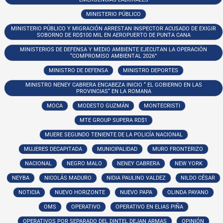
MINISTERIO PÚBLICO
MINISTERIO PÚBLICO Y MIGRACIÓN ARRESTAN INSPECTOR ACUSADO DE EXIGIR
SOBORNO DE RD$100 MIL EN AEROPUERTO DE PUNTA CANA
MINISTERIOS DE DEFENSA Y MEDIO AMBIENTE EJECUTAN LA OPERACIÓN
“COMPROMISO AMBIENTAL 2026”
MINISTRO DE DEFENSA
MINISTRO DEPORTES
MINISTRO NENEY CABRERA ENCABEZA INICIO “ EL GOBIERNO EN LAS
PROVINCIAS“ EN LA ROMANA
MOCA
MODESTO GUZMÁN
MONTECRISTI
MTE GROUP SUPERA RD$1
MUERE SEGUNDO TENIENTE DE LA POLICÍA NACIONAL
MUJERES DECAPITADA
MUNICIPALIDAD
MURO FRONTERIZO
NACIONAL
NEGRO MALO
NENEY CABRERA
NEW YORK
NEYBA
NICOLÁS MADURO
NIDIA PAULINO VALDEZ
NILDO CÉSAR
NOTICIA
NUEVO HORIZONTE
NUEVO PAPA
OLINDA PAYANO
OMS
OPERATIVO
OPERATIVO EN ELIAS PIÑA
OPERATIVOS POR SEPARADO DEL DINTEL DEJAN ARMAS
OPINIÓN