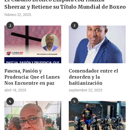
Sheeraz y Retiene su Título Mundial de Boxeo
febrero 22, 2025
2
3
Pascua, Pasión y
Comendador entre el
Prudencia: Que el Lunes
desorden y la
Nos Encuentre en paz
haitianización
abril 18, 2025
septiembre 22, 2025
4
5