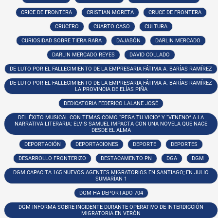
CRICE DE FRONTERA
CRISTIAN MORETA
CRUCE DE FRONTERA
CRUCERO
CUARTO CASO
CULTURA
CURIOSIDAD SOBRE TIERA RARA
DAJABÓN
DARLIN MERCADO
DARLIN MERCADO REYES
DAVID COLLADO
DE LUTO POR EL FALLECIMIENTO DE LA EMPRESARIA FÁTIMA A. BARÍAS RAMÍREZ
DE LUTO POR EL FALLECIMIENTO DE LA EMPRESARIA FÁTIMA A. BARÍAS RAMÍREZ
LA PROVINCIA DE ELÍAS PIÑA
DEDICATORIA FEDERICO LALANE JOSÉ
DEL ÉXITO MUSICAL CON TEMAS COMO “PEGA TU VICIO” Y “VENENO” A LA
NARRATIVA LITERARIA: ELVIS SAMUEL IMPACTA CON UNA NOVELA QUE NACE
DESDE EL ALMA
DEPORTACIÓN
DEPORTACIONES
DEPORTE
DEPORTES
DESARROLLO FRONTERIZO
DESTACAMENTO PN
DGA
DGM
DGM CAPACITA 165 NUEVOS AGENTES MIGRATORIOS EN SANTIAGO; EN JULIO
SUMARÍAN 1
DGM HA DEPORTADO 704
DGM INFORMA SOBRE INCIDENTE DURANTE OPERATIVO DE INTERDICCIÓN
MIGRATORIA EN VERÓN