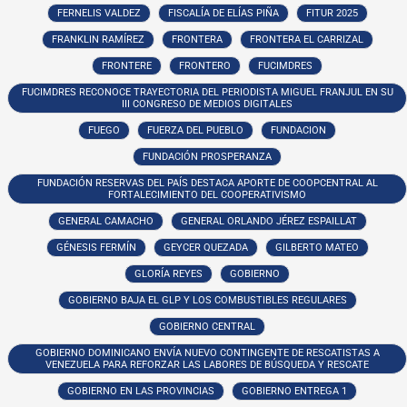
FERNELIS VALDEZ
FISCALÍA DE ELÍAS PIÑA
FITUR 2025
FRANKLIN RAMÍREZ
FRONTERA
FRONTERA EL CARRIZAL
FRONTERE
FRONTERO
FUCIMDRES
FUCIMDRES RECONOCE TRAYECTORIA DEL PERIODISTA MIGUEL FRANJUL EN SU
III CONGRESO DE MEDIOS DIGITALES
FUEGO
FUERZA DEL PUEBLO
FUNDACION
FUNDACIÓN PROSPERANZA
FUNDACIÓN RESERVAS DEL PAÍS DESTACA APORTE DE COOPCENTRAL AL
FORTALECIMIENTO DEL COOPERATIVISMO
GENERAL CAMACHO
GENERAL ORLANDO JÉREZ ESPAILLAT
GÉNESIS FERMÍN
GEYCER QUEZADA
GILBERTO MATEO
GLORÍA REYES
GOBIERNO
GOBIERNO BAJA EL GLP Y LOS COMBUSTIBLES REGULARES
GOBIERNO CENTRAL
GOBIERNO DOMINICANO ENVÍA NUEVO CONTINGENTE DE RESCATISTAS A
VENEZUELA PARA REFORZAR LAS LABORES DE BÚSQUEDA Y RESCATE
GOBIERNO EN LAS PROVINCIAS
GOBIERNO ENTREGA 1