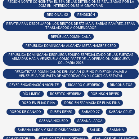
REGIÓN NORTE CONCENTRA EL 36% DE LAS DETENCIONES REALIZADAS POR LA
DGM EN INTERDICCIONES MIGRATORIAS
REGIONAL 02
RENDICIÓN
REPATRIARÁN DESDE JAPÓN LOS RESTOS DE FÁTIMA A. BARÍAS RAMÍREZ; SERÁN
TRASLADADOS A COMENDADOR
REPÚBLICA DOMINICANA
REPÚBLICA DOMINICANA ALCANZA META HAMBRE CERO
REPÚBLICA DOMINICANA DESPLIEGA EQUIPO ESPECIALIZADO DE LAS FUERZAS
ARMADAS HACIA VENEZUELA COMO PARTE DE LA OPERACIÓN QUISQUEYA
SOLIDARIA 2026
RESCATISTAS DOMINICANOS DENUNCIAN QUE NO PUDIERON VIAJAR A
VENEZUELA POR FALTA DE AUTORIZACIÓN Y LOGÍSTICA ESTATAL
REYER ENCARNACIÓN VICENTE
RICARDO GUERRERO
RINCONSITOS
RÍO LIMPIO
ROBERTO HERRERA
ROBINSON REYES
ROBO EN ELIAS PIÑA
ROBO EN FARMACIA DE ELIAS PIÑA
ROBOS DE GANADO
RUBÉN REYES
SÁBADO 27
SABANA CRUZ
SABANA HIGÜERO
SABANA LARGA
SÁBANA LARGA Y SUS IDIOSINCRASIAS
SALUD
SAMANÁ
SAN CRISTÓBAL
SAN CRISTÓBAL Y PERAVIA
SAN JOSÉ DE LAS MATAS