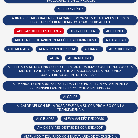
INVOLUCRADAS EN EL PROCESO
ABEL MARTÍNEZ
ABINADER INAUGURA EN LOS ALCARRIZOS 26 NUEVAS AULAS EN EL LICEO
ERCILIA PEPÍN BENEFICIANDO A 960 ESTUDIANTES
ABOGANDO DE LLS POBRES
ABUSO POLICIAL
ACCIDENTE
ACCIDENTES DE AVIÓN EN REPÚBLICA DOMINICANA
ACTUALIDAD
ACTUALIZADA
ADRINO SÁNCHEZ ROA
ADUANAS
AGRICULTORES
AGUA
AGUA NO ORO
AL LLEGAR A SU DESTINO SUFRIÓ EL EPISODIO CARDÍACO QUE LE PROVOCÓ LA
MUERTE. LA INESPERADA NOTICIA HA CAUSADO UNA PROFUNDA
CONSTERNACIÓN ENTRE FAMILIARES
AL MENOS 17 SENADORES RESPALDAN PROYECTO PARA ESTABLECER LA
ALTERNABILIDAD EN LA PRESIDENCIA DEL SENADO
ALCALDE
ALCALDE NELSON DE LA ROSA REAFIRMA SU COMPROMISO CON LA
TRANSPARENCIA
ALCIBIADES
ALEXA VALDÉZ PERDOMO
AMIGOS Y RESIDENTES DE COMENDADOR
AMPLIADO Y EQUIPADO CON NUEVA ÁREA DE EMERGENCIA