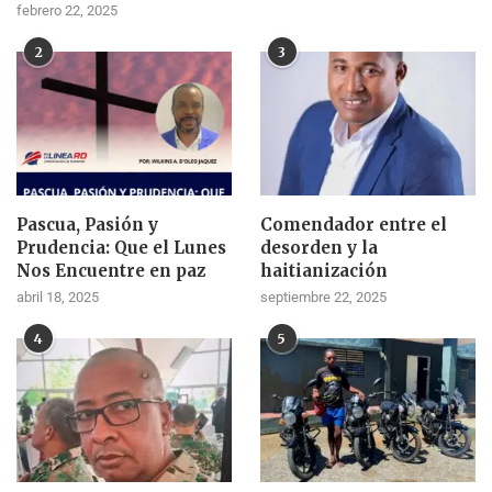
febrero 22, 2025
2
3
Pascua, Pasión y
Comendador entre el
Prudencia: Que el Lunes
desorden y la
Nos Encuentre en paz
haitianización
abril 18, 2025
septiembre 22, 2025
4
5