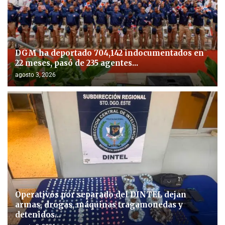
DGM ha deportado 704,142 indocumentados en
22 meses, pasó de 235 agentes...
agosto 3, 2026
Operativos por separado del DINTEL dejan
armas, drogas, máquinas tragamonedas y
detenidos...