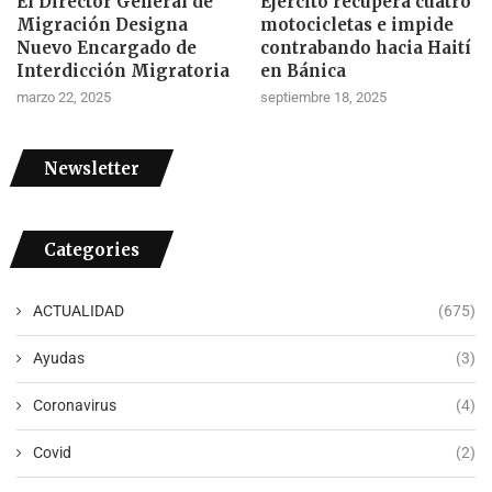
El Director General de
Ejército recupera cuatro
Migración Designa
motocicletas e impide
Nuevo Encargado de
contrabando hacia Haití
Interdicción Migratoria
en Bánica
marzo 22, 2025
septiembre 18, 2025
Newsletter
Categories
ACTUALIDAD
(675)
Ayudas
(3)
Coronavirus
(4)
Covid
(2)