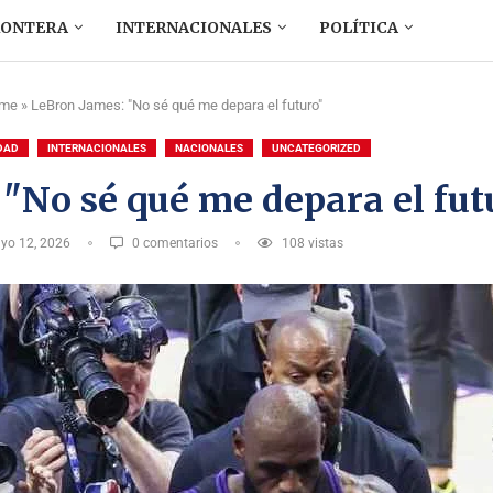
RONTERA
INTERNACIONALES
POLÍTICA
me
»
LeBron James: "No sé qué me depara el futuro"
DAD
INTERNACIONALES
NACIONALES
UNCATEGORIZED
"No sé qué me depara el fut
yo 12, 2026
0 comentarios
108
vistas