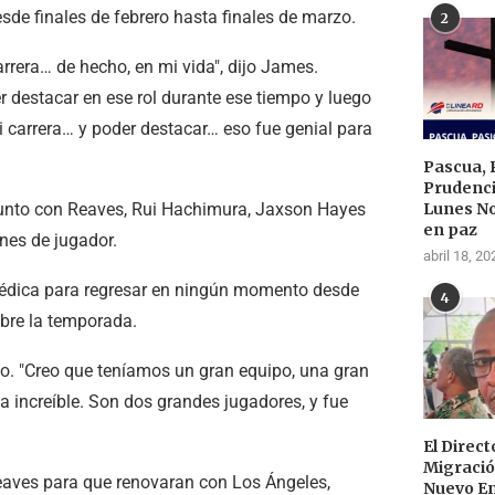
sde finales de febrero hasta finales de marzo.
2
rera… de hecho, en mi vida", dijo James.
r destacar en ese rol durante ese tiempo y luego
i carrera… y poder destacar… eso fue genial para
Pascua, 
Prudenci
Lunes N
 junto con Reaves, Rui Hachimura, Jaxson Hayes
en paz
nes de jugador.
abril 18, 20
a médica para regresar en ningún momento desde
4
sobre la temporada.
o. "Creo que teníamos un gran equipo, una gran
a increíble. Son dos grandes jugadores, y fue
El Direc
Migraci
eaves para que renovaran con Los Ángeles,
Nuevo E