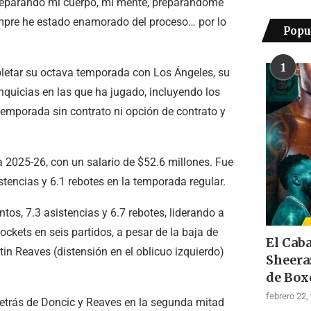
8 preparando mi cuerpo, mi mente, preparándome
iempre he estado enamorado del proceso… por lo
Popu
1
letar su octava temporada con Los Ángeles, su
nquicias en las que ha jugado, incluyendo los
temporada sin contrato ni opción de contrato y
 2025-26, con un salario de $52.6 millones. Fue
stencias y 6.1 rebotes en la temporada regular.
os, 7.3 asistencias y 6.7 rebotes, liderando a
ockets en seis partidos, a pesar de la baja de
El Cab
tin Reaves (distensión en el oblicuo izquierdo)
Sheera
de Box
febrero 22,
etrás de Doncic y Reaves en la segunda mitad