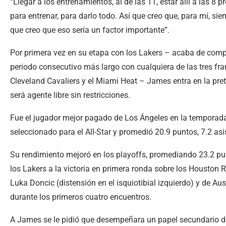
“Llegar a los entrenamientos, al de las 11, estar allí a las 
para entrenar, para darlo todo. Así que creo que, para mí, s
que creo que eso sería un factor importante”.
Por primera vez en su etapa con los Lakers – acaba de comp
periodo consecutivo más largo con cualquiera de las tres fra
Cleveland Cavaliers y el Miami Heat – James entra en la pre
será agente libre sin restricciones.
Fue el jugador mejor pagado de Los Ángeles en la temporada
seleccionado para el All-Star y promedió 20.9 puntos, 7.2 asi
Su rendimiento mejoró en los playoffs, promediando 23.2 punt
los Lakers a la victoria en primera ronda sobre los Houston R
Luka Doncic (distensión en el isquiotibial izquierdo) y de Aus
durante los primeros cuatro encuentros.
A James se le pidió que desempeñara un papel secundario d