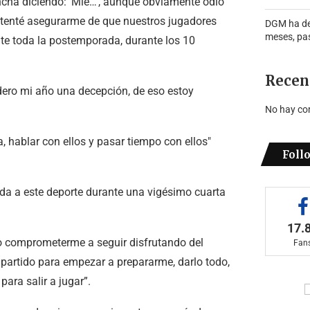
ancha diciendo: 'Mie…', aunque obviamente odio
ntenté asegurarme de que nuestros jugadores
DGM ha de
meses, pa
te toda la postemporada, durante los 10
Recen
ero mi año una decepción, de eso estoy
No hay co
, hablar con ellos y pasar tiempo con ellos"
Foll
vida a este deporte durante una vigésimo cuarta
17.
edo comprometerme a seguir disfrutando del
Fan
 partido para empezar a prepararme, darlo todo,
ara salir a jugar”.