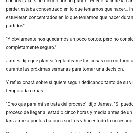
con los Lakers perdiendo por un punto. "Puedo salir de la c
perder, estaba concentrado en lo que teníamos que hacer… I
estuvieran concentrados en lo que teníamos que hacer duran
partidos".
"Y obviamente nos quedamos un poco cortos, pero no consid
completamente seguro."
James dijo que planea "replantearse las cosas con mi familia
durante las próximas semanas para tomar una decisión.
Y reflexionará sobre si quiere seguir dedicando tanto de su 
temporada o más.
"Creo que para mí se trata del proceso", dijo James. "Si pu
proceso de llegar al estadio cinco horas y media antes de un
lanzarme a por los balones sueltos y hacer todo lo necesario p