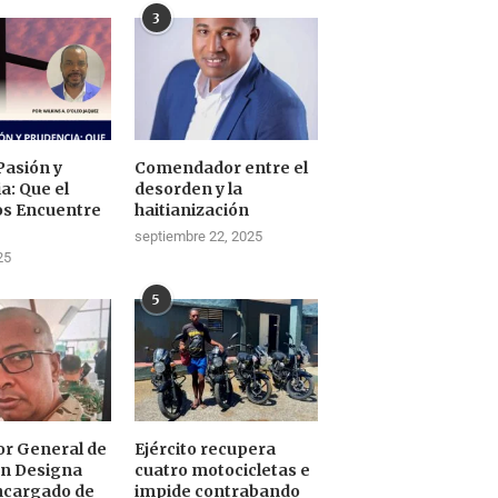
3
Pasión y
Comendador entre el
a: Que el
desorden y la
os Encuentre
haitianización
septiembre 22, 2025
25
5
tor General de
Ejército recupera
ón Designa
cuatro motocicletas e
ncargado de
impide contrabando