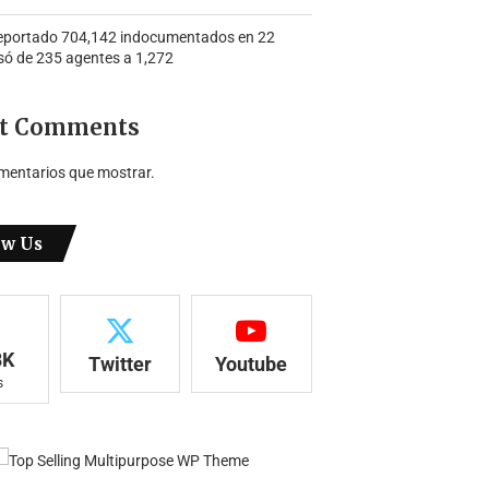
portado 704,142 indocumentados en 22
só de 235 agentes a 1,272
t Comments
mentarios que mostrar.
ow Us
8K
Twitter
Youtube
s