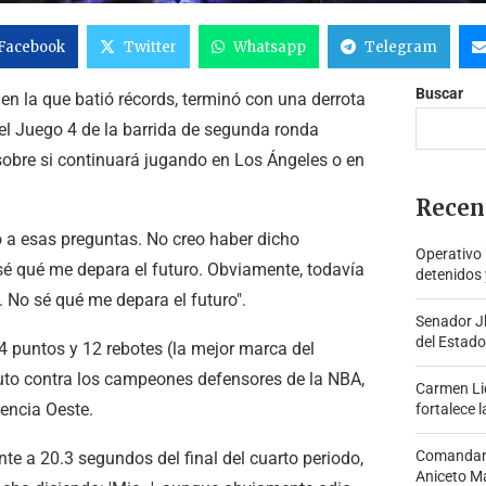
Facebook
Twitter
Whatsapp
Telegram
Buscar
 la que batió récords, terminó con una derrota
el Juego 4 de la barrida de segunda ronda
sobre si continuará jugando en Los Ángeles o en
Recen
do a esas preguntas. No creo haber dicho
Operativo
 sé qué me depara el futuro. Obviamente, todavía
detenidos 
. No sé qué me depara el futuro".
Senador J
del Estado
4 puntos y 12 rebotes (la mejor marca del
nuto contra los campeones defensores de la NBA,
Carmen Lid
rencia Oeste.
fortalece l
Comandante
ante a 20.3 segundos del final del cuarto periodo,
Aniceto Ma