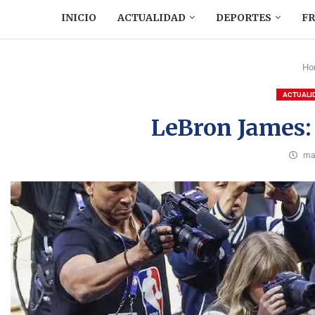
INICIO
ACTUALIDAD
DEPORTES
F
Ho
ACTUALI
LeBron James: 
ma