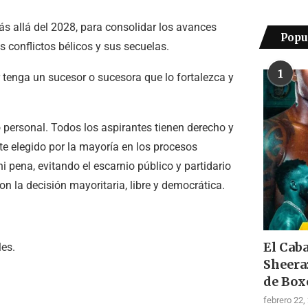
s allá del 2028, para consolidar los avances
Popu
s conflictos bélicos y sus secuelas.
1
 tenga un sucesor o sucesora que lo fortalezca y
personal. Todos los aspirantes tienen derecho y
te elegido por la mayoría en los procesos
i pena, evitando el escarnio público y partidario
on la decisión mayoritaria, libre y democrática.
El Cab
les.
Sheera
de Box
febrero 22,