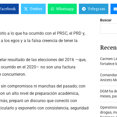
Facebook
Twitter
Whatsapp
Telegram
Buscar
lo a lo que ha ocurrido con el PRSC, el PRD y,
a los egos y a la falsa creencia de tener la
Recen
Carmen Lid
telar resultado de las elecciones del 2016 —que,
fortalece l
 ocurrido en el 2020— no son una factura
e concurrieron.
Comandante
Aniceto Ma
a, sin compromisos ni manchas del pasado; con
DGM ha de
 con un alto nivel de preparación académica,
meses, pa
emás, preparó un discurso que conectó con
Operativo
ticularlo y exponerlo con consistencia, seguridad
drogas, m