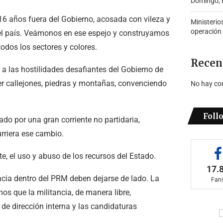
Domingo, B
 16 años fuera del Gobierno, acosada con vileza y
Ministerio
operación
el país. Veámonos en ese espejo y construyamos
dos los sectores y colores.
Recen
a las hostilidades desafiantes del Gobierno de
er callejones, piedras y montañas, convenciendo
No hay co
Foll
do por una gran corriente no partidaria,
rriera ese cambio.
nte, el uso y abuso de los recursos del Estado.
17.
encia dentro del PRM deben dejarse de lado. La
Fan
os que la militancia, de manera libre,
de dirección interna y las candidaturas