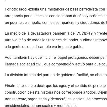
Por otro lado, existía una militancia de base perredeísta con
arrogancia por quienes se consideraban dueños y señores d
un puente de empatía con los compañeros y ciudadanos de to
En medio de la devastadora pandemia del COVID-19, y frente 
turno, dueño de todos los resortes del poder, pudimos remov
a la gente de que el cambio era impostergable.
Aquí también hay que incluir el papel protagónico desempeña
llamada sociedad civil, que comprendió y actuó para que ocu
La división interna del partido de gobierno facilitó, no obsta
Finalmente, quiero decir que los egos y el sentido de perten
construcción de esta historia nos corresponde a todos. Dejem
transparente, organizada y democrática, decida los procesos 
presidenciales, congresuales y municipales.