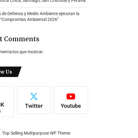
oca Chica, Santiago, San Cristóbal y Peravia
s de Defensa y Medio Ambiente ejecutan la
 “Compromiso Ambiental 2026”
t Comments
mentarios que mostrar.
ow Us
8K
Twitter
Youtube
s