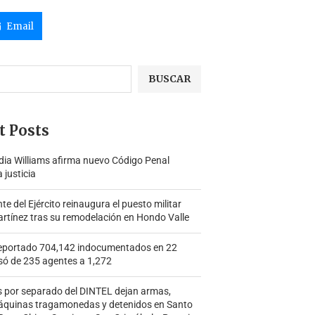
Email
BUSCAR
t Posts
ia Williams afirma nuevo Código Penal
a justicia
 del Ejército reinaugura el puesto militar
rtínez tras su remodelación en Hondo Valle
portado 704,142 indocumentados en 22
só de 235 agentes a 1,272
s por separado del DINTEL dejan armas,
áquinas tragamonedas y detenidos en Santo