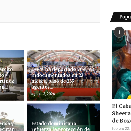
Popu
1
ército
DGM ha deportado 704,142
to
indocumentados en 22
rtínez
meses, pasó de 235
n...
agentes...
agosto 3, 2026
El Cab
Sheera
de Box
ensa y
Estado dominicano
febrero 22,
ecutan
refuerza la protección de