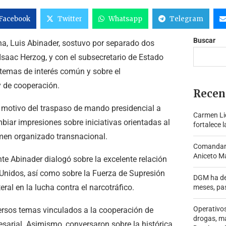
Facebook
Twitter
Whatsapp
Telegram
Buscar
a, Luis Abinader, sostuvo por separado dos
 Isaac Herzog, y con el subsecretario de Estado
temas de interés común y sobre el
y de cooperación.
Recen
 motivo del traspaso de mando presidencial a
Carmen Lid
biar impresiones sobre iniciativas orientadas al
fortalece l
imen organizado transnacional.
Comandante
Aniceto Ma
nte Abinader dialogó sobre la excelente relación
Unidos, así como sobre la Fuerza de Supresión
DGM ha de
eral en la lucha contra el narcotráfico.
meses, pa
Operativo
versos temas vinculados a la cooperación de
drogas, m
resarial. Asimismo, conversaron sobre la histórica