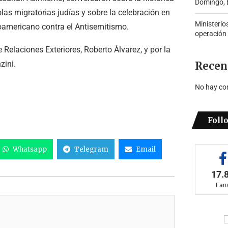
Domingo, B
as migratorias judías y sobre la celebración en
Ministerio
oamericano contra el Antisemitismo.
operación
Relaciones Exteriores, Roberto Álvarez, y por la
zini.
Recen
No hay co
Foll
Whatsapp
Telegram
Email
17.
Fan