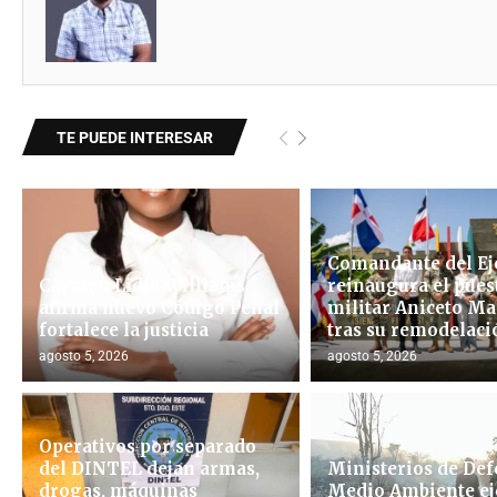
TE PUEDE INTERESAR
Comandante del Ej
Carmen Lidia Williams
reinaugura el pues
afirma nuevo Código Penal
militar Aniceto Ma
fortalece la justicia
tras su remodelació
agosto 5, 2026
agosto 5, 2026
Operativos por separado
del DINTEL dejan armas,
Ministerios de Def
drogas, máquinas
Medio Ambiente ej